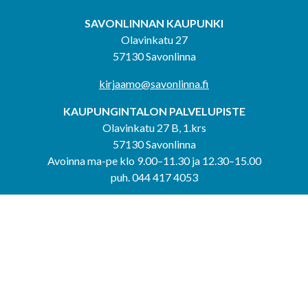
SAVONLINNAN KAUPUNKI
Olavinkatu 27
57130 Savonlinna
kirjaamo@savonlinna.fi
KAUPUNGINTALON PALVELUPISTE
Olavinkatu 27 B, 1.krs
57130 Savonlinna
Avoinna ma-pe klo 9.00–11.30 ja 12.30–15.00
puh. 044 417 4053
KERIMÄEN YHTEISPALVELUPISTE
Kerimäentie 6
58200 Kerimäki
Avoinna ke-to klo 9.00–12.00 ja 12.30–15.00.
PUNKAHARJUN YHTEISPALVELUPISTE