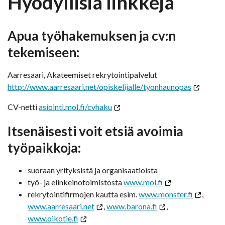
Hyödyllisiä linkkejä
Apua työhakemuksen ja cv:n
tekemiseen:
Aarresaari, Akateemiset rekrytointipalvelut
http://www.aarresaari.net/opiskelijalle/tyonhaunopas
CV-netti
asiointi.mol.fi/cvhaku
Itsenäisesti voit etsiä avoimia
työpaikkoja:
suoraan yrityksistä ja organisaatioista
työ- ja elinkeinotoimistosta
www.mol.fi
rekrytointifirmojen kautta esim.
www.monster.fi
,
www.aarresaari.net
,
www.barona.fi
,
www.oikotie.fi