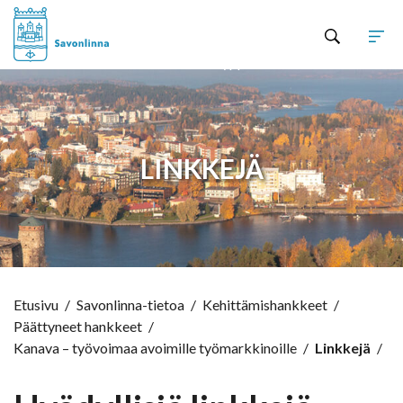
Hyppää sisältöön
LINKKEJÄ
Etusivu
/
Savonlinna-tietoa
/
Kehittämishankkeet
/
Päättyneet hankkeet
/
Kanava – työvoimaa avoimille työmarkkinoille
/
Linkkejä
/