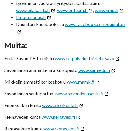
työvoiman vuokrausyritysten kautta esim.
www.eilakaisla.fi
,
www.opteam.fi
,
www.vmp.fi
Ilmoitusopas.fi
Duunitori Facebookissa
www.facebook.com/duunitori
Muita:
Etelä-Savon TE-toimisto
www.te-palvelut.fi/etela-savo
Savonlinnan ammatti- ja aikuisopisto
www.samiedu.fi
Mikkelin ammattikorkeakoulu
www.mamk.fi
Savonlinnan seutuportaali
www.savonlinnaseutu.fi
Enonkosken kunta
www.enonkoski.fi
Heinäveden kunta
www.heinavesi.fi
Rantasalmen kunta
www.rantasalmi.fi