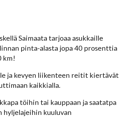
kellä Saimaata tarjoaa asukkaille
nnan pinta-alasta jopa 40 prosenttia
0 km!
 ja kevyen liikenteen reitit kiertävät
uttimaan kaikkialla.
kkapa töihin tai kauppaan ja saatatpa
 hyljelajeihin kuuluvan