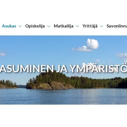
Asukas
Opiskelija
Matkailija
Yrittäjä
Savonlinn
Hyppää sisältöön
ASUMINEN JA YMPÄRIST