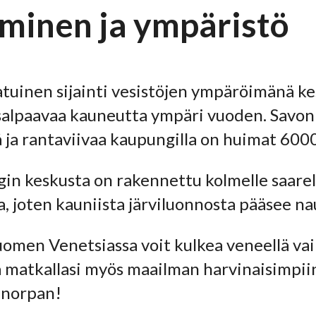
minen ja ympäristö
tuinen sijainti vesistöjen ympäröimänä kes
alpaavaa kauneutta ympäri vuoden. Savonli
ä ja rantaviivaa kaupungilla on huimat 600
n keskusta on rakennettu kolmelle saarelle
a, joten kauniista järviluonnosta pääsee na
uomen Venetsiassa voit kulkea veneellä vai
 matkallasi myös maailman harvinaisimpiin
nnorpan!