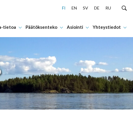
FI
EN
SV
DE
RU
a-tietoa
Päätöksenteko
Asiointi
Yhteystiedot
Ö