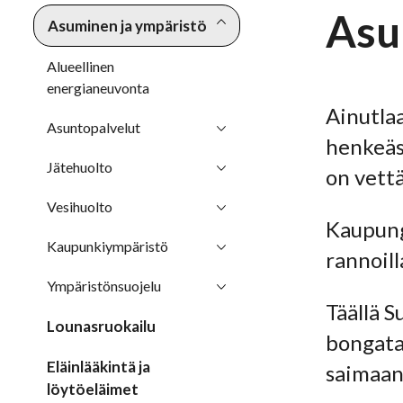
Asu
Asuminen ja ympäristö
Alueellinen
energianeuvonta
Ainutlaa
Asuntopalvelut
henkeäs
Jätehuolto
on vett
Vesihuolto
Kaupungi
Kaupunkiympäristö
rannoill
Ympäristönsuojelu
Täällä S
Lounasruokailu
bongata
Eläinlääkintä ja
saimaa
löytöeläimet