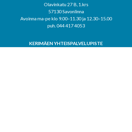
Olavinkatu 27 B, 1.krs
57130 Savonlinna
Avoinna ma-pe klo 9.00–11.30 ja 12.30–15.00
puh. 044 417 4053
KERIMÄEN YHTEISPALVELUPISTE
Kerimäentie 6
58200 Kerimäki
Avoinna ke-to klo 9.00–12.00 ja 12.30–15.00.
PUNKAHARJUN YHTEISPALVELUPISTE
Kauppatie 20
58500 Punkaharju
Avoinna ma-ti klo 9.00–12.00 ja 12.30–15.30.
Saavutettavuusseloste