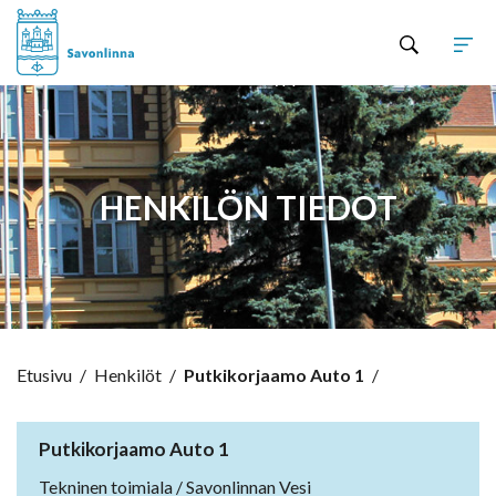
Hyppää sisältöön
HENKILÖN TIEDOT
Etusivu
/
Henkilöt
/
Putkikorjaamo Auto 1
/
Putkikorjaamo Auto 1
Tekninen toimiala / Savonlinnan Vesi