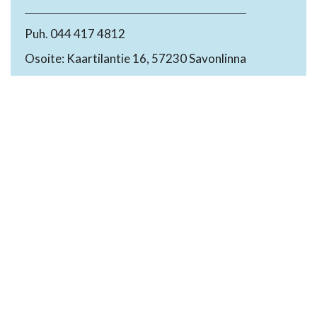
Puh. 044 417 4812
Osoite: Kaartilantie 16, 57230 Savonlinna