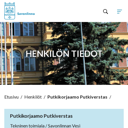
Hyppää sisältöön
HENKILÖN TIEDOT
Etusivu
/
Henkilöt
/
Putkikorjaamo Putkiverstas
/
Putkikorjaamo Putkiverstas
Tekninen toimiala / Savonlinnan Vesi