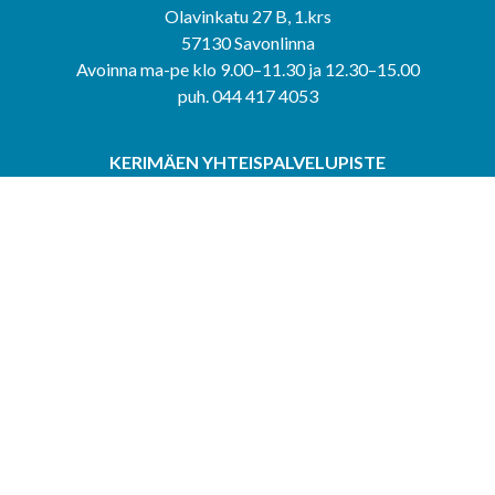
Olavinkatu 27 B, 1.krs
57130 Savonlinna
Avoinna ma-pe klo 9.00–11.30 ja 12.30–15.00
puh. 044 417 4053
KERIMÄEN YHTEISPALVELUPISTE
Kerimäentie 6
58200 Kerimäki
Avoinna ke-to klo 9.00–12.00 ja 12.30–15.00.
PUNKAHARJUN YHTEISPALVELUPISTE
Kauppatie 20
58500 Punkaharju
Avoinna ma-ti klo 9.00–12.00 ja 12.30–15.30.
Saavutettavuusseloste