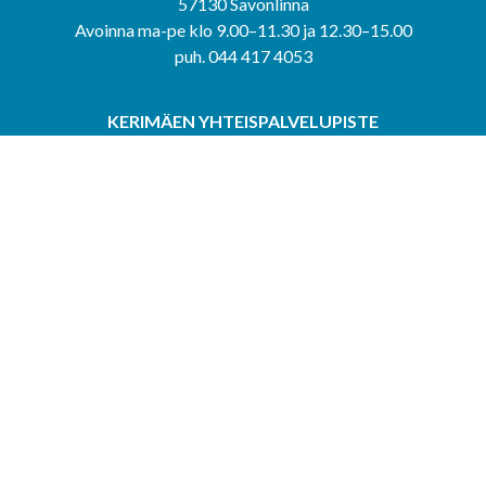
57130 Savonlinna
Avoinna ma-pe klo 9.00–11.30 ja 12.30–15.00
puh. 044 417 4053
KERIMÄEN YHTEISPALVELUPISTE
Kerimäentie 6
58200 Kerimäki
Avoinna ke-to klo 9.00–12.00 ja 12.30–15.00.
PUNKAHARJUN YHTEISPALVELUPISTE
Kauppatie 20
58500 Punkaharju
Avoinna ma-ti klo 9.00–12.00 ja 12.30–15.30.
Saavutettavuusseloste