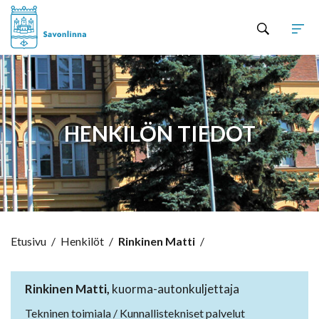
Hyppää sisältöön
HENKILÖN TIEDOT
Etusivu
/
Henkilöt
/
Rinkinen Matti
/
Rinkinen Matti,
kuorma-autonkuljettaja
Tekninen toimiala / Kunnallistekniset palvelut