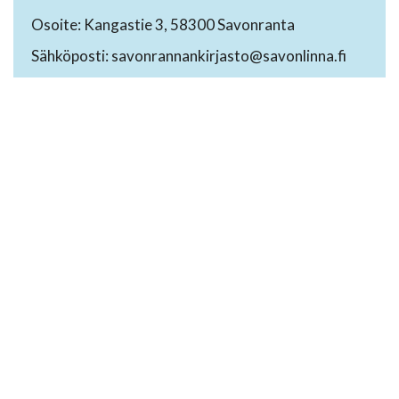
Osoite: Kangastie 3, 58300 Savonranta
Sähköposti: savonrannankirjasto@savonlinna.fi