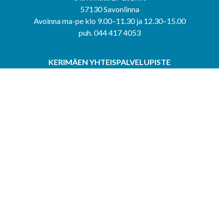
57130 Savonlinna
Avoinna ma-pe klo 9.00–11.30 ja 12.30–15.00
puh. 044 417 4053
KERIMÄEN YHTEISPALVELUPISTE
Kerimäentie 6
58200 Kerimäki
Avoinna ke-to klo 9.00–12.00 ja 12.30–15.00.
PUNKAHARJUN YHTEISPALVELUPISTE
Kauppatie 20
58500 Punkaharju
Avoinna ma-ti klo 9.00–12.00 ja 12.30–15.30.
Saavutettavuusseloste