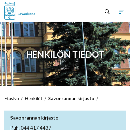
Hyppää sisältöön
HENKILÖN TIEDOT
Etusivu
/
Henkilöt
/
Savonrannan kirjasto
/
Savonrannan kirjasto
Puh. 044 417 4437