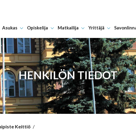
Asukas
Opiskelija
Matkailija
Yrittäjä
Savonlinn
Hyppää sisältöön
HENKILÖN TIEDOT
ipiste Keittiö
/