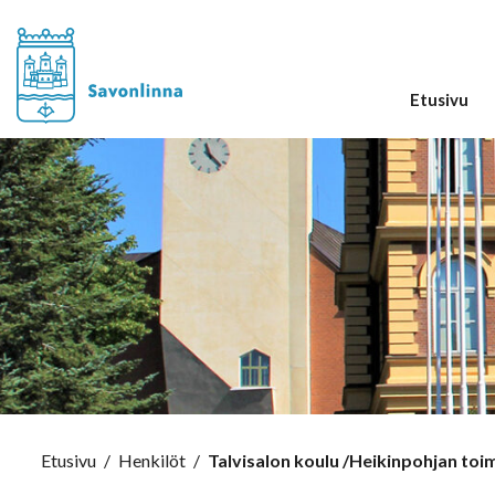
Etusivu
Etusivu
/
Henkilöt
/
Talvisalon koulu /Heikinpohjan toim