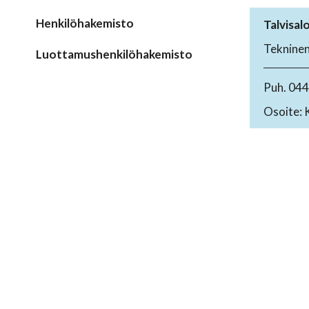
Henkilöhakemisto
Talvisal
Tekninen 
Luottamushenkilöhakemisto
Puh. 04
Osoite: 