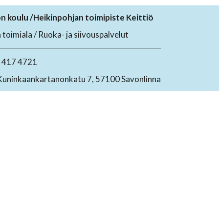
on koulu /Heikinpohjan toimipiste Keittiö
toimiala / Ruoka- ja siivouspalvelut
4 417 4721
Kuninkaankartanonkatu 7, 57100 Savonlinna