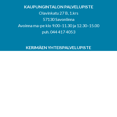
KAUPUNGINTALON PALVELUPISTE
Olavinkatu 27 B, 1.krs
57130 Savonlinna
Avoinna ma-pe klo 9.00–11.30 ja 12.30–15.00
puh. 044 417 4053
KERIMÄEN YHTEISPALVELUPISTE
Kerimäentie 6
58200 Kerimäki
Avoinna ke-to klo 9.00–12.00 ja 12.30–15.00.
PUNKAHARJUN YHTEISPALVELUPISTE
Kauppatie 20
58500 Punkaharju
Avoinna ma-ti klo 9.00–12.00 ja 12.30–15.30.
Saavutettavuusseloste