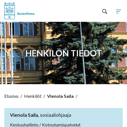
Hyppää sisältöön
HENKILÖN TIEDOT
Etusivu
/
Henkilöt
/
Vienola Saila
/
Vienola Saila,
sosiaaliohjaaja
Keskushallinto / Kotoutumispalvelut