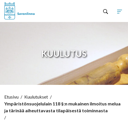
Hyppää sisältöön
KUULUTUS
Etusivu
/
Kuulutukset
/
Ympäristönsuojelulain 118 §:n mukainen ilmoitus melua
ja tärinää aiheuttavasta tilapäisestä toiminnasta
/