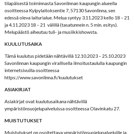
tilapäisestä toiminnasta Savonlinnan kaupungin alueella
osoitteessa Kylpylaitoksentie 7, 57130 Savonlinna, sen
edessä oleva laiturialue. Melua syntyy 3.11.2023 kello 18 – 21
ja 4.11.2023 18 – 21 välillä (tasatunnein n. 5 min. esitys).
Melupäästö aiheutuu tuli- ja musiikkishowsta.
KUULUTUSAIKA
Tämä kuulutus pidetään nähtävillä 12.10.2023 – 25.10.2023
Savonlinnan kaupungin virallisella ilmoitustaululla kaupungin
internetsivuilla osoitteessa
https://www.savonlinna.fi/kuulutukset
ASIAKIRJAT
Asiakirjat ovat kuulutusaikana nähtävillä
ympäristönsuojelupalveluissa osoitteessa Olavinkatu 27.
MUISTUTUKSET
Muistutukset on osoitettava ympäristönsuojelupalveluille ja