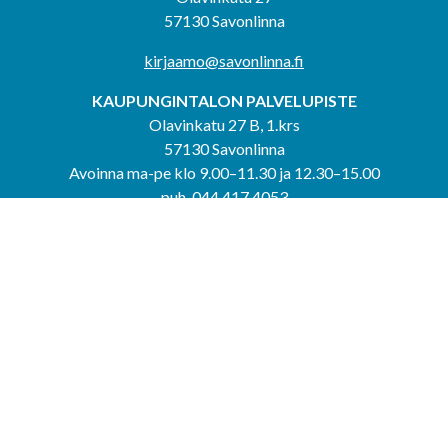
57130 Savonlinna
kirjaamo@savonlinna.fi
KAUPUNGINTALON PALVELUPISTE
Olavinkatu 27 B, 1.krs
57130 Savonlinna
Avoinna ma-pe klo 9.00–11.30 ja 12.30–15.00
puh. 044 417 4053
KERIMÄEN YHTEISPALVELUPISTE
Kerimäentie 6
58200 Kerimäki
Avoinna ke-to klo 9.00–12.00 ja 12.30–15.00.
PUNKAHARJUN YHTEISPALVELUPISTE
Kauppatie 20
58500 Punkaharju
Avoinna ma-ti klo 9.00–12.00 ja 12.30–15.30.