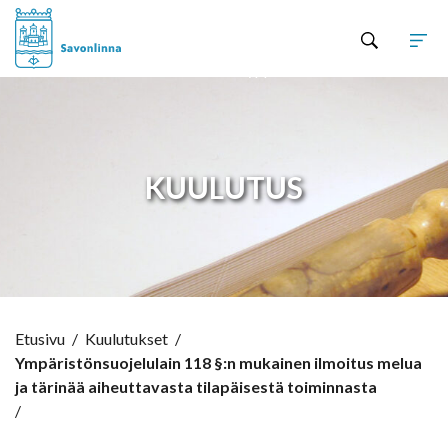
Hyppää sisältöön
KUULUTUS
Etusivu
/
Kuulutukset
/
Ympäristönsuojelulain 118 §:n mukainen ilmoitus melua
ja tärinää aiheuttavasta tilapäisestä toiminnasta
/