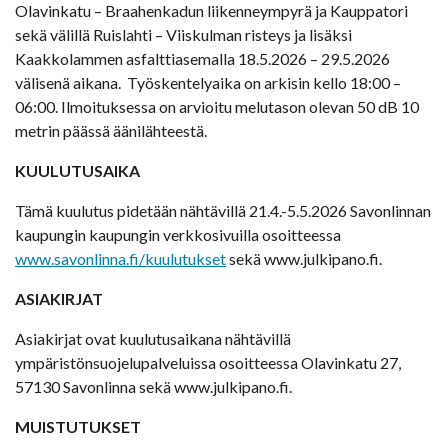
Olavinkatu – Braahenkadun liikenneympyrä ja Kauppatori
sekä välillä Ruislahti – Viiskulman risteys ja lisäksi
Kaakkolammen asfalttiasemalla 18.5.2026 – 29.5.2026
välisenä aikana. Työskentelyaika on arkisin kello 18:00 –
06:00. Ilmoituksessa on arvioitu melutason olevan 50 dB 10
metrin päässä äänilähteestä.
KUULUTUSAIKA
Tämä kuulutus pidetään nähtävillä 21.4.-5.5.2026 Savonlinnan
kaupungin kaupungin verkkosivuilla osoitteessa
www.savonlinna.fi/kuulutukset
sekä www.julkipano.fi.
ASIAKIRJAT
Asiakirjat ovat kuulutusaikana nähtävillä
ympäristönsuojelupalveluissa osoitteessa Olavinkatu 27,
57130 Savonlinna sekä www.julkipano.fi.
MUISTUTUKSET