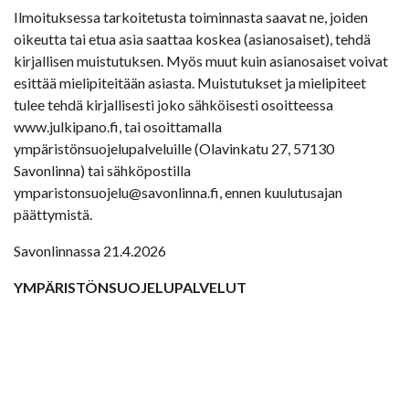
Ilmoituksessa tarkoitetusta toiminnasta saavat ne, joiden
oikeutta tai etua asia saattaa koskea (asianosaiset), tehdä
kirjallisen muistutuksen. Myös muut kuin asianosaiset voivat
esittää mielipiteitään asiasta. Muistutukset ja mielipiteet
tulee tehdä kirjallisesti joko sähköisesti osoitteessa
www.julkipano.fi, tai osoittamalla
ympäristönsuojelupalveluille (Olavinkatu 27, 57130
Savonlinna) tai sähköpostilla
ymparistonsuojelu@savonlinna.fi, ennen kuulutusajan
päättymistä.
Savonlinnassa 21.4.2026
YMPÄRISTÖNSUOJELUPALVELUT