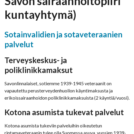
Savon sairaanhoitopiiri
kuntayhtymä)
Sotainvalidien ja sotaveteraanien
palvelut
Terveyskeskus- ja
poliklinikkamaksut
Savonlinnalaiset, sotiemme 1939-1945 veteraanit on
vapautettu perusterveydenhuollon käyntimaksusta ja
erikoissairaanhoidon poliklinikkamaksuista (2 käyntiä/vuosi).
Kotona asumista tukevat palvelut
Kotona asumista tukeviin palveluihin oikeutetun
rintamaveteraanin tulee olla Suomessa asuva, vuosien 1939-