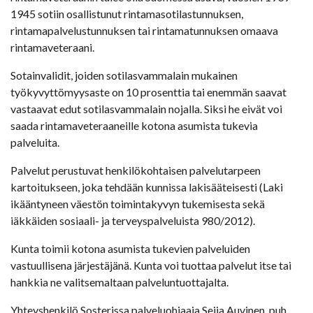
1945 sotiin osallistunut rintamasotilastunnuksen,
rintamapalvelustunnuksen tai rintamatunnuksen omaava
rintamaveteraani.
Sotainvalidit, joiden sotilasvammalain mukainen
työkyvyttömyysaste on 10 prosenttia tai enemmän saavat
vastaavat edut sotilasvammalain nojalla. Siksi he eivät voi
saada rintamaveteraaneille kotona asumista tukevia
palveluita.
Palvelut perustuvat henkilökohtaisen palvelutarpeen
kartoitukseen, joka tehdään kunnissa lakisääteisesti (Laki
ikääntyneen väestön toimintakyvyn tukemisesta sekä
iäkkäiden sosiaali- ja terveyspalveluista 980/2012).
Kunta toimii kotona asumista tukevien palveluiden
vastuullisena järjestäjänä. Kunta voi tuottaa palvelut itse tai
hankkia ne valitsemaltaan palveluntuottajalta.
Yhteyshenkilö Sosterissa palveluohjaaja Seija Auvinen, puh.