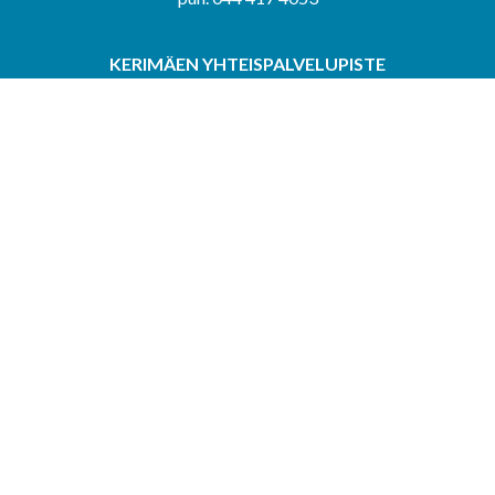
KERIMÄEN YHTEISPALVELUPISTE
Kerimäentie 6
58200 Kerimäki
Avoinna ke-to klo 9.00–12.00 ja 12.30–15.00.
PUNKAHARJUN YHTEISPALVELUPISTE
Kauppatie 20
58500 Punkaharju
Avoinna ma-ti klo 9.00–12.00 ja 12.30–15.30.
Saavutettavuusseloste