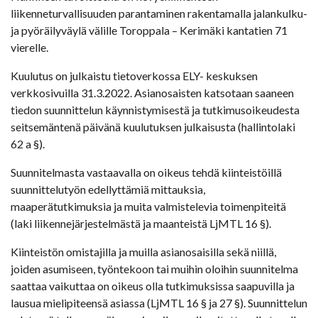
liikenneturvallisuuden parantaminen rakentamalla jalankulku-
ja pyöräilyväylä välille Toroppala – Kerimäki kantatien 71
vierelle.
Kuulutus on julkaistu tietoverkossa ELY- keskuksen
verkkosivuilla 31.3.2022. Asianosaisten katsotaan saaneen
tiedon suunnittelun käynnistymisestä ja tutkimusoikeudesta
seitsemäntenä päivänä kuulutuksen julkaisusta (hallintolaki
62 a §).
Suunnitelmasta vastaavalla on oikeus tehdä kiinteistöillä
suunnittelutyön edellyttämiä mittauksia,
maaperätutkimuksia ja muita valmistelevia toimenpiteitä
(laki liikennejärjestelmästä ja maanteistä LjMTL 16 §).
Kiinteistön omistajilla ja muilla asianosaisilla sekä niillä,
joiden asumiseen, työntekoon tai muihin oloihin suunnitelma
saattaa vaikuttaa on oikeus olla tutkimuksissa saapuvilla ja
lausua mielipiteensä asiassa (LjMTL 16 § ja 27 §). Suunnittelun