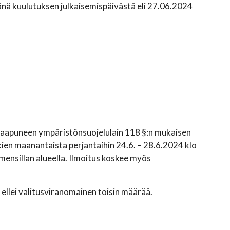
ä kuulutuksen julkaisemispäivästä eli 27.06.2024
saapuneen ympäristönsuojelulain 118 §:n mukaisen
kien maanantaista perjantaihin 24.6. – 28.6.2024 klo
mensillan alueella. Ilmoitus koskee myös
llei valitusviranomainen toisin määrää.