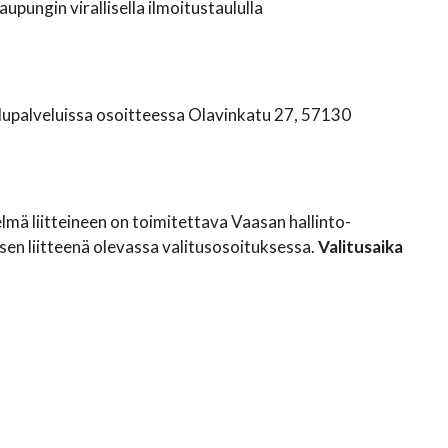
pungin virallisella ilmoitustaululla
elupalveluissa osoitteessa Olavinkatu 27, 57130
mä liitteineen on toimitettava Vaasan hallinto-
n liitteenä olevassa valitusosoituksessa.
Valitusaika