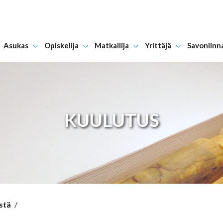
Asukas
Opiskelija
Matkailija
Yrittäjä
Savonlinn
Hyppää sisältöön
KUULUTUS
stä
/