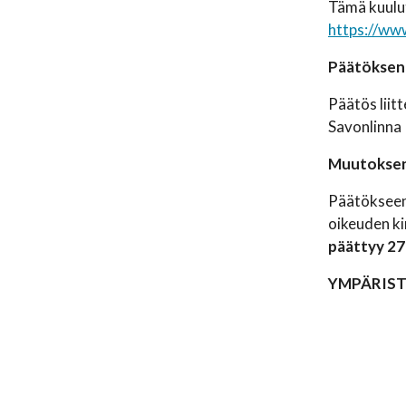
Tämä kuulut
https://www
Päätöksen 
Päätös liit
Savonlinna
Muutokse
Päätökseen 
oikeuden k
päättyy 27
YMPÄRIS