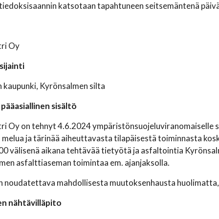
tiedoksisaannin katsotaan tapahtuneen seitsemäntenä päivän
tri Oy
ijainti
 kaupunki, Kyrönsalmen silta
pääasiallinen sisältö
ri Oy on tehnyt 4.6.2024 ympäristönsuojeluviranomaiselle 
 melua ja tärinää aiheuttavasta tilapäisestä toiminnasta kos
00 välisenä aikana tehtävää tietyötä ja asfaltointia Kyrönsal
en asfalttiaseman toimintaa em. ajanjaksolla.
 noudatettava mahdollisesta muutoksenhausta huolimatta, e
n nähtävilläpito