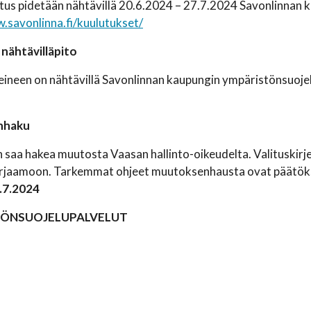
us pidetään nähtävillä 20.6.2024 – 27.7.2024 Savonlinnan kau
.savonlinna.fi/kuulutukset/
nähtävilläpito
teineen on nähtävillä Savonlinnan kaupungin ympäristönsuoj
nhaku
saa hakea muutosta Vaasan hallinto-oikeudelta. Valituskirjel
irjaamoon. Tarkemmat ohjeet muutoksenhausta ovat päätökse
.7.2024
TÖNSUOJELUPALVELUT