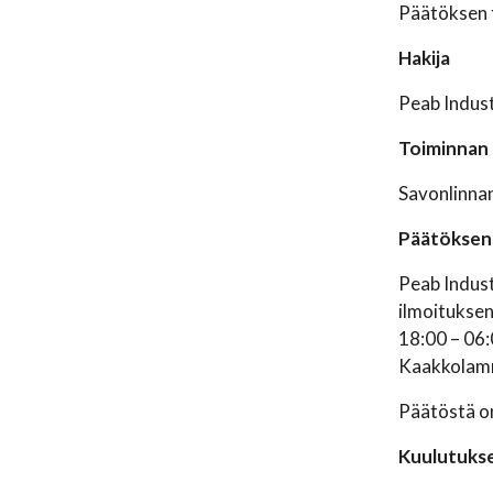
Päätöksen 
Hakija
Peab Indus
Toiminnan s
Savonlinnan
Päätöksen 
Peab Indust
ilmoituksen
18:00 – 06:
Kaakkolamm
Päätöstä on
Kuulutukse