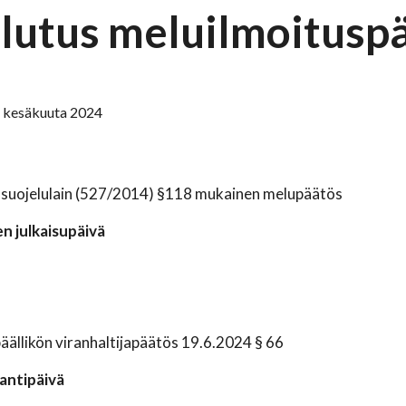
lutus meluilmoitusp
. kesäkuuta 2024
suojelulain (527/2014) §118 mukainen melupäätös
n julkaisupäivä
ällikön viranhaltijapäätös 19.6.2024 § 66
antipäivä