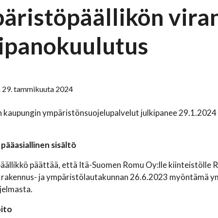
äristöpäällikön vira
kipanokuulutus
 29. tammikuuta 2024
 kaupungin ympäristönsuojelupalvelut julkipanee 29.1.2024
pääasiallinen sisältö
ällikkö päättää, että Itä-Suomen Romu Oy:lle kiinteistölle
, rakennus- ja ympäristölautakunnan 26.6.2023 myöntämä y
jelmasta.
pito