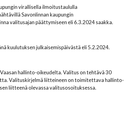
ungin virallisella ilmoitustaululla
ähtävillä Savonlinnan kaupungin
nna valitusajan päättymiseen eli 6.3.2024 saakka.
ä kuulutuksen julkaisemispäivästä eli 5.2.2024.
 Vaasan hallinto-oikeudelta. Valitus on tehtävä 30
a. Valituskirjelmä liitteineen on toimitettava hallinto-
n liitteenä olevassa valitusosoituksessa.