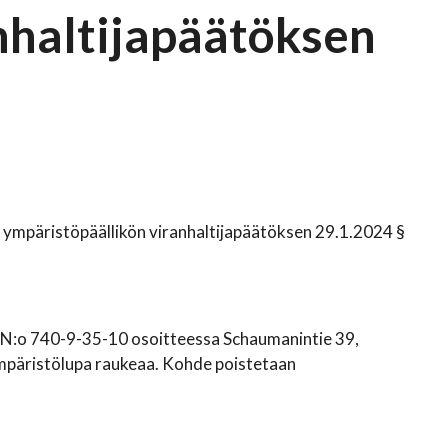
nhaltijapäätöksen
 ympäristöpäällikön viranhaltijapäätöksen 29.1.2024 §
 RN:o 740-9-35-10 osoitteessa Schaumanintie 39,
mpäristölupa raukeaa. Kohde poistetaan