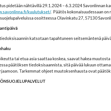
us pidetään nähtävillä 29.1.2024 – 6.3.2024 Savonlinnan kaup
.savonlinna.fi/kuulutukset/
. Päätös kokonaisuudessaan on n
uojelupalveluissa osoitteessa Olavinkatu 27, 57130 Savonli
antipäivä
iedoksisaannin katsotaan tapahtuneen seitsemäntenä päivän
nhaku
oikeutta tai etua asia saattaa koskea, saavat hakea muutosta
essa päätöksen tiedoksisaannista, sitä päivää lukuun ottamatt
irjaamoon. Tarkemmat ohjeet muutoksenhausta ovat päätökse
TÖNSUOJELUPALVELUT