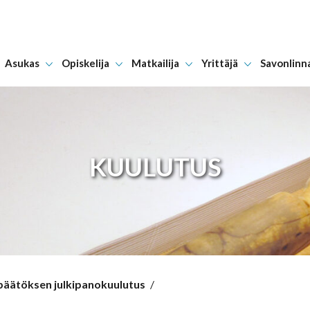
Asukas
Opiskelija
Matkailija
Yrittäjä
Savonlinn
Hyppää sisältöön
KUULUTUS
apäätöksen julkipanokuulutus
/