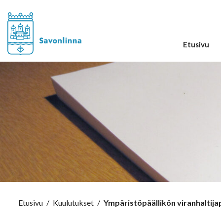
Etusivu
Etusivu
/
Kuulutukset
/
Ympäristöpäällikön viranhaltij