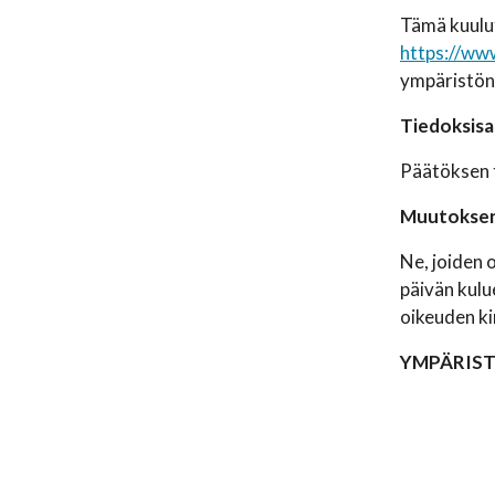
Tämä kuulut
https://www
ympäristöns
Tiedoksisa
Päätöksen t
Muutokse
Ne, joiden 
päivän kulu
oikeuden k
YMPÄRIS