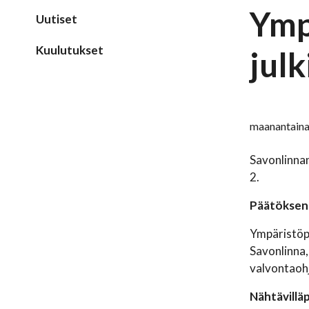
Ymp
Uutiset
Kuulutukset
jul
maanantaina
Savonlinnan
2.
Päätöksen 
Ympäristöpä
Savonlinna
valvontaoh
Nähtävillä