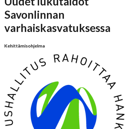
Uudet lukutaidot
Savonlinnan
varhaiskasvatuksessa
Kehittämisohjelma