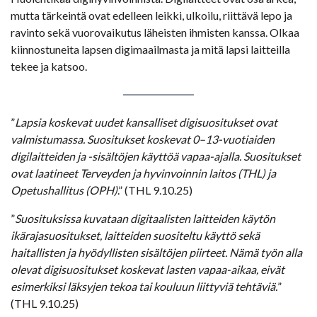
mutta tärkeintä ovat edelleen leikki, ulkoilu, riittävä lepo ja
ravinto sekä vuorovaikutus läheisten ihmisten kanssa. Olkaa
kiinnostuneita lapsen digimaailmasta ja mitä lapsi laitteilla
tekee ja katsoo.
”
Lapsia koskevat uudet kansalliset digisuositukset ovat
valmistumassa. Suositukset koskevat 0–13-vuotiaiden
digilaitteiden ja -sisältöjen käyttöä
vapaa-ajalla. Suositukset
ovat laatineet Terveyden ja hyvinvoinnin laitos (THL) ja
Opetushallitus (OPH)
.” (THL 9.10.25)
”
Suosituksissa kuvataan digitaalisten laitteiden käytön
ikärajasuositukset, laitteiden suositeltu käyttö sekä
haitallisten ja hyödyllisten sisältöjen piirteet. Nämä työn alla
olevat digisuositukset koskevat lasten vapaa-aikaa, eivät
esimerkiksi läksyjen tekoa tai kouluun liittyviä tehtäviä.
”
(THL 9.10.25)