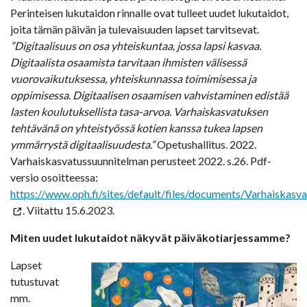
Perinteisen lukutaidon rinnalle ovat tulleet uudet lukutaidot,
joita tämän päivän ja tulevaisuuden lapset tarvitsevat.
”Digitaalisuus on osa yhteiskuntaa, jossa lapsi kasvaa.
Digitaalista osaamista tarvitaan ihmisten välisessä
vuorovaikutuksessa, yhteiskunnassa toimimisessa ja
oppimisessa. Digitaalisen osaamisen vahvistaminen edistää
lasten koulutuksellista tasa-arvoa. Varhaiskasvatuksen
tehtävänä on yhteistyössä kotien kanssa tukea lapsen
ymmärrystä digitaalisuudesta.”
Opetushallitus. 2022.
Varhaiskasvatussuunnitelman perusteet 2022. s.26. Pdf-
versio osoitteessa:
https://www.oph.fi/sites/default/files/documents/Varhaiskasv
. Viitattu 15.6.2023.
Miten uudet lukutaidot näkyvät päiväkotiarjessamme?
Lapset
tutustuvat
mm.