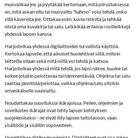
muovailkaa jne. ja pyytäkää kertomaan, mitä piirustuksessa
on, mitä askarreltu tai muovailtu ”hahmo” voisi tehdä, onko
sillä kavereita jne. Ottakaa esim. kuvia retkiltä ja tehkää
niistä oma kuvakirja tai satu. Leikkikää erilaisia roolileikkejä
yhdessä lapsen kanssa.
Harjoitelkaa yhdessä digilaitteiden turvallista käyttöä.
Kertokaa lapselle, että aikuiset huolehtivat siitä, milloin
laitteilla ollaan sekä mitä niillä voi tehdä ja katsoa.
Harjoitelkaa yhdessä mitä tehdä, jos lapsi näkee, kuulee tai
kokee jotakin pelottavaa tai hämmentävää. Ohjelma tai satu
saattaa jännittää/pelottaa, vaikka ohjelma/satu olisikin
omanikäiselle suunnattu.
Noudattakaa suosituksia ikärajoissa. Pelien, ohjelmien ja
sovellusten ikärajat ovat tehty lapsen kehityksen
suojelemiseksi – ne eivät liity lapsen taitotasoon, vaan
sisältöön ja sisällön sopivuuteen.
Huolehtikaa digihyvinvoinnista. Digilaitteet ovat osa arkea,