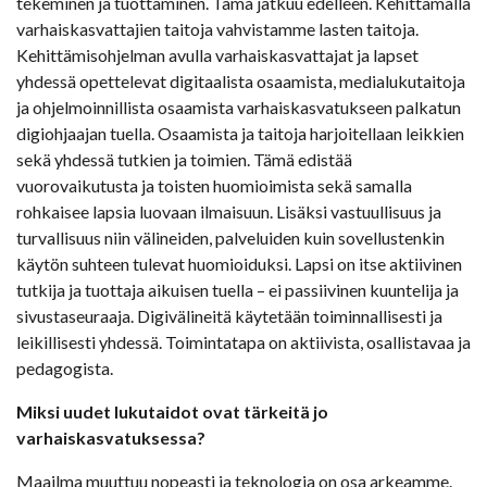
tekeminen ja tuottaminen. Tämä jatkuu edelleen. Kehittämällä
varhaiskasvattajien taitoja vahvistamme lasten taitoja.
Kehittämisohjelman avulla varhaiskasvattajat ja lapset
yhdessä opettelevat digitaalista osaamista, medialukutaitoja
ja ohjelmoinnillista osaamista varhaiskasvatukseen palkatun
digiohjaajan tuella. Osaamista ja taitoja harjoitellaan leikkien
sekä yhdessä tutkien ja toimien. Tämä edistää
vuorovaikutusta ja toisten huomioimista sekä samalla
rohkaisee lapsia luovaan ilmaisuun. Lisäksi vastuullisuus ja
turvallisuus niin välineiden, palveluiden kuin sovellustenkin
käytön suhteen tulevat huomioiduksi. Lapsi on itse aktiivinen
tutkija ja tuottaja aikuisen tuella – ei passiivinen kuuntelija ja
sivustaseuraaja. Digivälineitä käytetään toiminnallisesti ja
leikillisesti yhdessä. Toimintatapa on aktiivista, osallistavaa ja
pedagogista.
Miksi uudet lukutaidot ovat tärkeitä jo
varhaiskasvatuksessa?
Maailma muuttuu nopeasti ja teknologia on osa arkeamme.