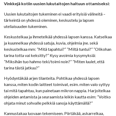
Vinkkejä kotiin uusien lukutaitojen haltuun ottamiseksi:
Uusien lukutaitojen tukeminen ei vaadi erityisiä välineitä –
tärkeintä on yhdessä oleminen, keskustelu ja lapsen
uteliaisuuden tukeminen.
Keskustelkaa ja ihmetelkää yhdessä lapsen kanssa. Katselkaa
ja kuunnelkaa yhdessä satuja, kuvia, ohjelmia jne. sekä
keskustelkaa mm: ”Mitä tapahtui?” ”Miltä tuntui?” ”Olikohan
tarina totta vai keksitty?” Kysy avoimia kysymyksiä:
”Miksihän tuo hahmo teki/toimi noin?” ”Miten luulet, että
tarina tästä jatkuu?”
Hyödyntäkää arjen tilanteita. Pohtikaa yhdessä lapsen
kanssa, miten kodin laitteet toimivat, esim. miten valo syttyy
tai mitä tapahtuu, kun painetaan mikron nappia. Harjoitelkaa
ohjeiden antamista ja seuraamista leikin kautta esim: ”Voitko
ohjata minut sohvalle pelkkiä sanoja käyttämällä?”
Kannustakaa luovaan tekemiseen. Piirtäkää, askarrelkaa,