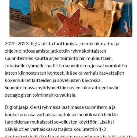
2022-2023 digitaalista tuottamista, medialukutaitoa ja
ohjelmointiosaamista jatkettiin ryhmäkohtaisten
suunnitelmien kautta arjen toimintoihin mukauttaen.
Jokaiselle ryhmälle laadittiin suunnitelma, jossa huomioitiin
lasten kiinnostusten kohteet, ikä sekä varhaiskasvattajien
kokemukset laitteiden ja sovellusten käytössä.
Suunnitelmassa hyödynnettiin uusien lukutaitojen hyvän
pedagogisen toiminnan kuvauksia.
Digiohjaaja kiersi ryhmissä laatimassa suunnitelmia ja
kouluttamassa varhaiskasvatuksen henkilöstöä heidän
tarpeidensa mukaisesti sovellusten käyttöön. Lisäksi
päiväkotien varhaiskasvattajista koulutettiin 1-2
digituutoria/päiväkoti mallintamaan pedagogisia työtapoja ja