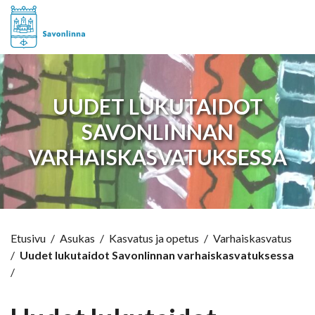
Hyppää sisältöön
UUDET LUKUTAIDOT
SAVONLINNAN
VARHAISKASVATUKSESSA
Etusivu
/
Asukas
/
Kasvatus ja opetus
/
Varhaiskasvatus
/
Uudet lukutaidot Savonlinnan varhaiskasvatuksessa
/