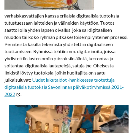
varhaiskasvattajien kanssa erilaisia digitaalisia tuotoksia
tutustuessaan laitteiden ja välineiden käyttöön. Tuotos
saattoi olla yhden lapsen oivallus, joka sai digitaalisen
muodon tai koko ryhmän pitkäkestoisempi yhteinen prosessi.
Perinteistä käsillä tekemistä yhdistettiin digitaaliseen
tuottamiseen. Ryhmissä tehtiin mm. digitarinoita, joissa
yhdistettiin lasten omiin piirroksiin ääntä, kerrontaa ja
soitantaa, digitaalisia lautapelejä, satuja jne. Oheisesta
linkistä löytyy tuotoksia, joihin huoltajilta on saatu
julkaisuluvat:
Uudet lukutaidot -hankkeessa tuotettuja
digitaalisia tuotoksia Savonlinnan päiväkotiryhmissä 2021-
2022
.