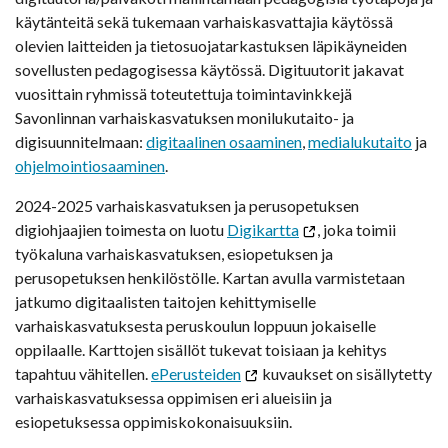
käytänteitä sekä tukemaan varhaiskasvattajia käytössä
olevien laitteiden ja tietosuojatarkastuksen läpikäyneiden
sovellusten pedagogisessa käytössä. Digituutorit jakavat
vuosittain ryhmissä toteutettuja toimintavinkkejä
Savonlinnan varhaiskasvatuksen monilukutaito- ja
digisuunnitelmaan:
digitaalinen osaaminen
,
medialukutaito
ja
ohjelmointiosaaminen
.
2024-2025 varhaiskasvatuksen ja perusopetuksen
digiohjaajien toimesta on luotu
Digikartta
, joka toimii
työkaluna varhaiskasvatuksen, esiopetuksen ja
perusopetuksen henkilöstölle. Kartan avulla varmistetaan
jatkumo digitaalisten taitojen kehittymiselle
varhaiskasvatuksesta peruskoulun loppuun jokaiselle
oppilaalle. Karttojen sisällöt tukevat toisiaan ja kehitys
tapahtuu vähitellen.
ePerusteiden
kuvaukset on sisällytetty
varhaiskasvatuksessa oppimisen eri alueisiin ja
esiopetuksessa oppimiskokonaisuuksiin.