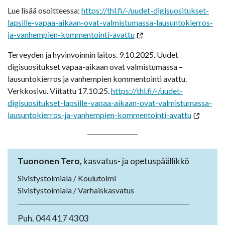
Lue lisää osoitteessa:
https://thl.fi/-/uudet-digisuositukset-
lapsille-vapaa-aikaan-ovat-valmistumassa-lausuntokierros-
ja-vanhempien-kommentointi-avattu
Terveyden ja hyvinvoinnin laitos. 9.10.2025. Uudet
digisuositukset vapaa-aikaan ovat valmistumassa –
lausuntokierros ja vanhempien kommentointi avattu.
Verkkosivu. Viitattu 17.10.25.
https://thl.fi/-/uudet-
digisuositukset-lapsille-vapaa-aikaan-ovat-valmistumassa-
lausuntokierros-ja-vanhempien-kommentointi-avattu
Tuononen Tero,
kasvatus- ja opetuspäällikkö
Sivistystoimiala / Koulutoimi
Sivistystoimiala / Varhaiskasvatus
Puh. 044 417 4303