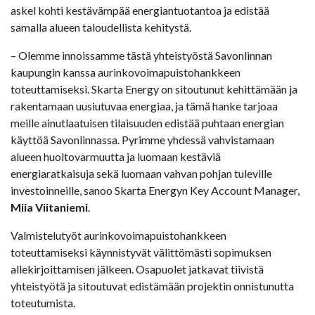
askel kohti kestävämpää energiantuotantoa ja edistää
samalla alueen taloudellista kehitystä.
– Olemme innoissamme tästä yhteistyöstä Savonlinnan
kaupungin kanssa aurinkovoimapuistohankkeen
toteuttamiseksi. Skarta Energy on sitoutunut kehittämään ja
rakentamaan uusiutuvaa energiaa, ja tämä hanke tarjoaa
meille ainutlaatuisen tilaisuuden edistää puhtaan energian
käyttöä Savonlinnassa. Pyrimme yhdessä vahvistamaan
alueen huoltovarmuutta ja luomaan kestäviä
energiaratkaisuja sekä luomaan vahvan pohjan tuleville
investoinneille, sanoo Skarta Energyn Key Account Manager,
Miia Viitaniemi
.
Valmistelutyöt aurinkovoimapuistohankkeen
toteuttamiseksi käynnistyvät välittömästi sopimuksen
allekirjoittamisen jälkeen. Osapuolet jatkavat tiivistä
yhteistyötä ja sitoutuvat edistämään projektin onnistunutta
toteutumista.