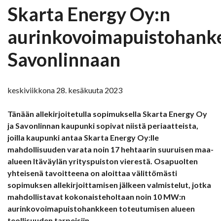
Skarta Energy Oy:n
aurinkovoimapuistohank
Savonlinnaan
keskiviikkona 28. kesäkuuta 2023
Tänään allekirjoitetulla sopimuksella Skarta Energy Oy
ja Savonlinnan kaupunki sopivat niistä periaatteista,
joilla kaupunki antaa Skarta Energy Oy:lle
mahdollisuuden varata noin 17 hehtaarin suuruisen maa-
alueen Itäväylän yrityspuiston vierestä. Osapuolten
yhteisenä tavoitteena on aloittaa välittömästi
sopimuksen allekirjoittamisen jälkeen valmistelut, jotka
mahdollistavat kokonaisteholtaan noin 10 MW:n
aurinkovoimapuistohankkeen toteutumisen alueen
teollisuuden tarpeisiin.