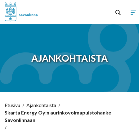
Hyppää sisältöön
AJANKOHTAISTA
Etusivu
/
Ajankohtaista
/
Skarta Energy Oy:n aurinkovoimapuistohanke
Savonlinnaan
/