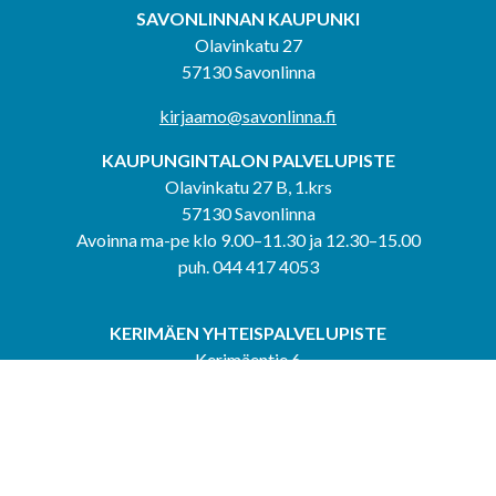
SAVONLINNAN KAUPUNKI
Olavinkatu 27
57130 Savonlinna
kirjaamo@savonlinna.fi
KAUPUNGINTALON PALVELUPISTE
Olavinkatu 27 B, 1.krs
57130 Savonlinna
Avoinna ma-pe klo 9.00–11.30 ja 12.30–15.00
puh. 044 417 4053
KERIMÄEN YHTEISPALVELUPISTE
Kerimäentie 6
58200 Kerimäki
Avoinna ke-to klo 9.00–12.00 ja 12.30–15.00.
PUNKAHARJUN YHTEISPALVELUPISTE
Kauppatie 20