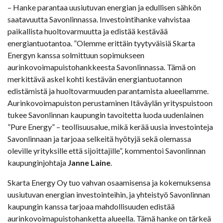
– Hanke parantaa uusiutuvan energian ja edullisen sähkön
saatavuutta Savonlinnassa. Investointihanke vahvistaa
paikallista huoltovarmuutta ja edistää kestävää
energiantuotantoa. ”Olemme erittäin tyytyväisiä Skarta
Energyn kanssa solmittuun sopimukseen
aurinkovoimapuistohankkeesta Savonlinnassa. Tämä on
merkittävä askel kohti kestävän energiantuotannon
edistämistä ja huoltovarmuuden parantamista alueellamme.
Aurinkovoimapuiston perustaminen Itäväylän yrityspuistoon
tukee Savonlinnan kaupungin tavoitetta luoda uudenlainen
”Pure Energy” – teollisuusalue, mikä kerää uusia investointeja
Savonlinnaan ja tarjoaa selkeitä hyötyjä sekä olemassa
oleville yrityksille että sijoittajille”, kommentoi Savonlinnan
kaupunginjohtaja
Janne Laine
.
Skarta Energy Oy tuo vahvan osaamisensa ja kokemuksensa
uusiutuvan energian investointeihin, ja yhteistyö Savonlinnan
kaupungin kanssa tarjoaa mahdollisuuden edistää
aurinkovoimapuistohanketta alueella. Tämä hanke on tärkeä