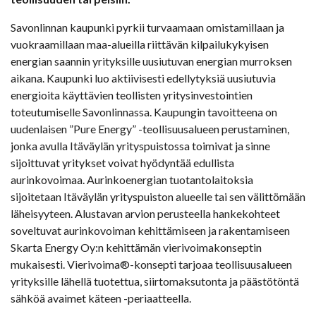
Savonlinnan kaupunki pyrkii turvaamaan omistamillaan ja
vuokraamillaan maa-alueilla riittävän kilpailukykyisen
energian saannin yrityksille uusiutuvan energian murroksen
aikana. Kaupunki luo aktiivisesti edellytyksiä uusiutuvia
energioita käyttävien teollisten yritysinvestointien
toteutumiselle Savonlinnassa. Kaupungin tavoitteena on
uudenlaisen ”Pure Energy” -teollisuusalueen perustaminen,
jonka avulla Itäväylän yrityspuistossa toimivat ja sinne
sijoittuvat yritykset voivat hyödyntää edullista
aurinkovoimaa. Aurinkoenergian tuotantolaitoksia
sijoitetaan Itäväylän yrityspuiston alueelle tai sen välittömään
läheisyyteen. Alustavan arvion perusteella hankekohteet
soveltuvat aurinkovoiman kehittämiseen ja rakentamiseen
Skarta Energy Oy:n kehittämän vierivoimakonseptin
mukaisesti. Vierivoima®-konsepti tarjoaa teollisuusalueen
yrityksille lähellä tuotettua, siirtomaksutonta ja päästötöntä
sähköä avaimet käteen -periaatteella.