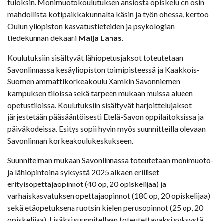
tuloksin. Monimuotokoulutuksen ansiosta opiskelu on osin
mahdollista kotipaikkakunnalta käsin ja työn ohessa, kertoo
Oulun yliopiston kasvatustieteiden ja psykologian
tiedekunnan dekaani
Maija Lanas
.
Koulutuksiin sisältyvät lähiopetusjaksot toteutetaan
Savonlinnassa kesäyliopiston toimipisteessä ja Kaakkois-
Suomen ammattikorkeakoulu Xamkin Savonniemen
kampuksen tiloissa sekä tarpeen mukaan muissa alueen
opetustiloissa. Koulutuksiin sisältyvät harjoittelujaksot
järjestetään pääsääntöisesti Etelä-Savon oppilaitoksissa ja
päiväkodeissa. Esitys sopii hyvin myös suunnitteilla olevaan
Savonlinnan korkeakoulukeskukseen.
Suunnitelman mukaan Savonlinnassa toteutetaan monimuoto-
ja lähiopintoina syksystä 2025 alkaen erilliset
erityisopettajaopinnot (40 op, 20 opiskelijaa) ja
varhaiskasvatuksen opettajaopinnot (180 op, 20 opiskelijaa)
sekä etäopetuksena ruotsin kielen perusopinnot (25 op, 20
opiskelijaa). Lisäksi suunnitellaan toteutettavaksi syksystä