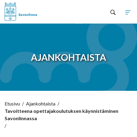
Hyppää sisältöön
AJANKOHTAISTA
Etusivu
/
Ajankohtaista
/
Tavoitteena opettajakoulutuksen käynnistäminen
Savonlinnassa
/