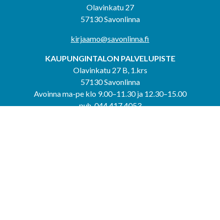
Olavinkatu 27
57130 Savonlinna
kirjaamo@savonlinna.fi
KAUPUNGINTALON PALVELUPISTE
Olavinkatu 27 B, 1.krs
57130 Savonlinna
Avoinna ma-pe klo 9.00–11.30 ja 12.30–15.00
puh. 044 417 4053
KERIMÄEN YHTEISPALVELUPISTE
Kerimäentie 6
58200 Kerimäki
Avoinna ke-to klo 9.00–12.00 ja 12.30–15.00.
PUNKAHARJUN YHTEISPALVELUPISTE
Kauppatie 20
58500 Punkaharju