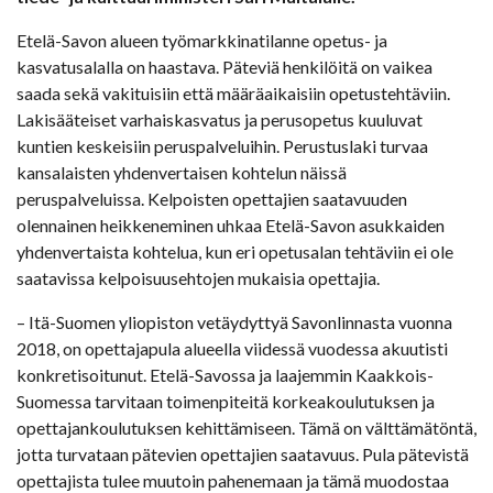
Etelä-Savon alueen työmarkkinatilanne opetus- ja
kasvatusalalla on haastava. Päteviä henkilöitä on vaikea
saada sekä vakituisiin että määräaikaisiin opetustehtäviin.
Lakisääteiset varhaiskasvatus ja perusopetus kuuluvat
kuntien keskeisiin peruspalveluihin. Perustuslaki turvaa
kansalaisten yhdenvertaisen kohtelun näissä
peruspalveluissa. Kelpoisten opettajien saatavuuden
olennainen heikkeneminen uhkaa Etelä-Savon asukkaiden
yhdenvertaista kohtelua, kun eri opetusalan tehtäviin ei ole
saatavissa kelpoisuusehtojen mukaisia opettajia.
– Itä-Suomen yliopiston vetäydyttyä Savonlinnasta vuonna
2018, on opettajapula alueella viidessä vuodessa akuutisti
konkretisoitunut. Etelä-Savossa ja laajemmin Kaakkois-
Suomessa tarvitaan toimenpiteitä korkeakoulutuksen ja
opettajankoulutuksen kehittämiseen. Tämä on välttämätöntä,
jotta turvataan pätevien opettajien saatavuus. Pula pätevistä
opettajista tulee muutoin pahenemaan ja tämä muodostaa