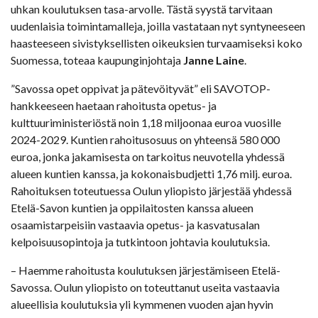
uhkan koulutuksen tasa-arvolle. Tästä syystä tarvitaan
uudenlaisia toimintamalleja, joilla vastataan nyt syntyneeseen
haasteeseen sivistyksellisten oikeuksien turvaamiseksi koko
Suomessa, toteaa kaupunginjohtaja
Janne Laine
.
”Savossa opet oppivat ja pätevöityvät” eli SAVOTOP-
hankkeeseen haetaan rahoitusta opetus- ja
kulttuuriministeriöstä noin 1,18 miljoonaa euroa vuosille
2024-2029. Kuntien rahoitusosuus on yhteensä 580 000
euroa, jonka jakamisesta on tarkoitus neuvotella yhdessä
alueen kuntien kanssa, ja kokonaisbudjetti 1,76 milj. euroa.
Rahoituksen toteutuessa Oulun yliopisto järjestää yhdessä
Etelä-Savon kuntien ja oppilaitosten kanssa alueen
osaamistarpeisiin vastaavia opetus- ja kasvatusalan
kelpoisuusopintoja ja tutkintoon johtavia koulutuksia.
– Haemme rahoitusta koulutuksen järjestämiseen Etelä-
Savossa. Oulun yliopisto on toteuttanut useita vastaavia
alueellisia koulutuksia yli kymmenen vuoden ajan hyvin