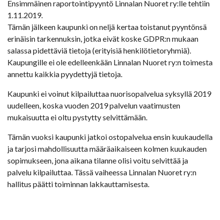
Ensimmäinen raportointipyyntö Linnalan Nuoret ry:lle tehtiin
1.11.2019.
Tämän jälkeen kaupunki on neljä kertaa toistanut pyyntönsä
erinäisin tarkennuksin, jotka eivät koske GDPR:n mukaan
salassa pidettäviä tietoja (erityisiä henkilötietoryhmiä).
Kaupungille ei ole edelleenkään Linnalan Nuoret ry:n toimesta
annettu kaikkia pyydettyjä tietoja.
Kaupunki ei voinut kilpailuttaa nuorisopalvelua syksyllä 2019
uudelleen, koska vuoden 2019 palvelun vaatimusten
mukaisuutta ei oltu pystytty selvittämään.
Tämän vuoksi kaupunki jatkoi ostopalvelua ensin kuukaudella
ja tarjosi mahdollisuutta määräaikaiseen kolmen kuukauden
sopimukseen, jona aikana tilanne olisi voitu selvittää ja
palvelu kilpailuttaa. Tässä vaiheessa Linnalan Nuoret ry:n
hallitus päätti toiminnan lakkauttamisesta.