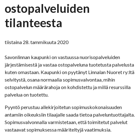
ostopalveluiden
tilanteesta
tiistaina 28. tammikuuta 2020
Savonlinnan kaupunki on vastuussa nuorisopalveluiden
järjestämisestä ja vastaa ostopalveluna tuotetusta palvelusta
kuten omastaan. Kaupunki on pyytänyt Linnalan Nuoret ry:ltä
selvitystä, osana normaalia sopimusvalvontaa, mihin
ostopalvelun määrärahoja on kohdistettu ja millä resurssilla
palvelua on tuotettu.
Pyyntö perustuu allekirjoitetun sopimuskokonaisuuden
antamiin oikeuksiin tilaajalle saada tietoa palveluntuottajalta.
Sopimusvalvonnalla varmistetaan, että toimitetut palvelut
vastaavat sopimuksessa määriteltyjä vaatimuksia.