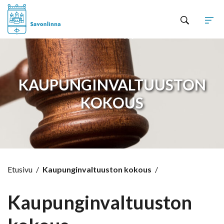
Hyppää sisältöön
KAUPUNGINVALTUUSTON
KOKOUS
Etusivu
/
Kaupunginvaltuuston kokous
/
Kaupunginvaltuuston