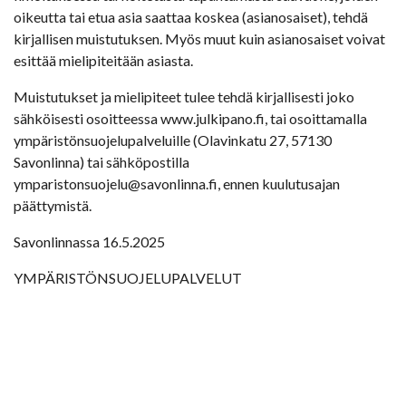
oikeutta tai etua asia saattaa koskea (asianosaiset), tehdä
kirjallisen muistutuksen. Myös muut kuin asianosaiset voivat
esittää mielipiteitään asiasta.
Muistutukset ja mielipiteet tulee tehdä kirjallisesti joko
sähköisesti osoitteessa www.julkipano.fi, tai osoittamalla
ympäristönsuojelupalveluille (Olavinkatu 27, 57130
Savonlinna) tai sähköpostilla
ymparistonsuojelu@savonlinna.fi, ennen kuulutusajan
päättymistä.
Savonlinnassa 16.5.2025
YMPÄRISTÖNSUOJELUPALVELUT