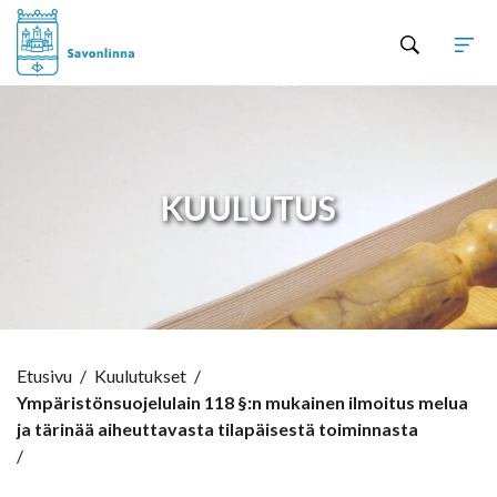
Hyppää sisältöön
KUULUTUS
Etusivu
/
Kuulutukset
/
Ympäristönsuojelulain 118 §:n mukainen ilmoitus melua
ja tärinää aiheuttavasta tilapäisestä toiminnasta
/