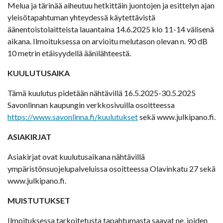
Melua ja tärinää aiheutuu hetkittäin juontojen ja esittelyn ajan
yleisötapahtuman yhteydessä käytettävistä
äänentoistolaitteista lauantaina 14.6.2025 klo 11-14 välisenä
aikana. Ilmoituksessa on arvioitu melutason olevan n. 90 dB
10 metrin etäisyydellä äänilähteestä.
KUULUTUSAIKA
Tämä kuulutus pidetään nähtävillä 16.5.2025-30.5.2025
Savonlinnan kaupungin verkkosivuilla osoitteessa
https://www.savonlinna.fi/kuulutukset
sekä www.julkipano.fi.
ASIAKIRJAT
Asiakirjat ovat kuulutusaikana nähtävillä
ympäristönsuojelupalveluissa osoitteessa Olavinkatu 27 sekä
www.julkipano.fi.
MUISTUTUKSET
Ilmoituksessa tarkoitetusta tapahtumasta saavat ne, joiden