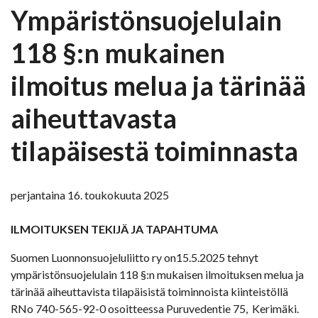
Ympäristönsuojelulain
118 §:n mukainen
ilmoitus melua ja tärinää
aiheuttavasta
tilapäisestä toiminnasta
perjantaina 16. toukokuuta 2025
ILMOITUKSEN TEKIJÄ JA TAPAHTUMA
Suomen Luonnonsuojeluliitto ry on15.5.2025 tehnyt
ympäristönsuojelulain 118 §:n mukaisen ilmoituksen melua ja
tärinää aiheuttavista tilapäisistä toiminnoista kiinteistöllä
RNo 740-565-92-0 osoitteessa Puruvedentie 75, Kerimäki.