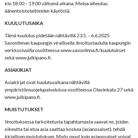
klo 18.00 – 19.00 välisenä aikana. Melua aiheutuu
äänentoistolaitteiden käytöstä.
KUULUTUSAIKA
Tämä kuulutus pidetään nähtävillä 23.5. – 6.6.2025
Savonlinnan kaupungin virallisella ilmoitustaululla kaupungin
verkkosivuilla osoitteessa www.savonlinna.fi/kuulutukset
sekä www.julkipano.fi.
ASIAKIRJAT
Asiakirjat ovat kuulutusaikana nähtävillä
ympäristönsuojelupalveluissa osoitteessa Olavinkatu 27 sekä
www.julkipano.fi.
MUISTUTUKSET
Ilmoituksessa tarkoitetusta tapahtumasta saavat ne, joiden
oikeutta tai etua asia saattaa koskea (asianosaiset), tehdä
kirjallisen muistutuksen. Myös muut kuin asianosaiset voivat