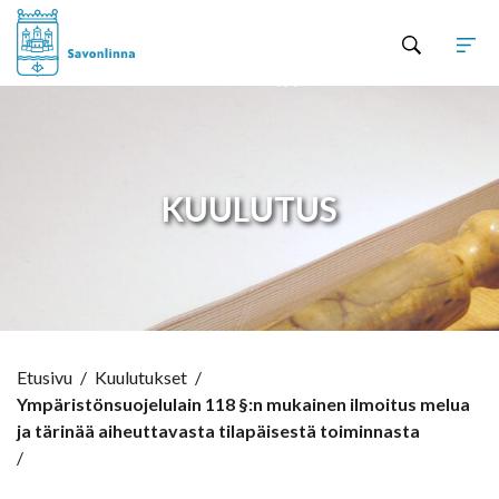
Hyppää sisältöön
KUULUTUS
Etusivu
/
Kuulutukset
/
Ympäristönsuojelulain 118 §:n mukainen ilmoitus melua
ja tärinää aiheuttavasta tilapäisestä toiminnasta
/