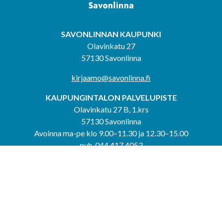
SAVONLINNAN KAUPUNKI
Olavinkatu 27
57130 Savonlinna
kirjaamo@savonlinna.fi
KAUPUNGINTALON PALVELUPISTE
Olavinkatu 27 B, 1.krs
57130 Savonlinna
Avoinna ma-pe klo 9.00–11.30 ja 12.30–15.00
puh. 044 417 4053
KERIMÄEN YHTEISPALVELUPISTE
Kerimäentie 6
58200 Kerimäki
Avoinna ke-to klo 9.00–12.00 ja 12.30–15.00.