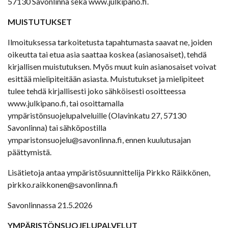
57130 Savonlinna sekä www.julkipano.fi.
MUISTUTUKSET
Ilmoituksessa tarkoitetusta tapahtumasta saavat ne, joiden
oikeutta tai etua asia saattaa koskea (asianosaiset), tehdä
kirjallisen muistutuksen. Myös muut kuin asianosaiset voivat
esittää mielipiteitään asiasta. Muistutukset ja mielipiteet
tulee tehdä kirjallisesti joko sähköisesti osoitteessa
www.julkipano.fi, tai osoittamalla
ympäristönsuojelupalveluille (Olavinkatu 27, 57130
Savonlinna) tai sähköpostilla
ymparistonsuojelu@savonlinna.fi, ennen kuulutusajan
päättymistä.
Lisätietoja antaa ympäristösuunnittelija Pirkko Räikkönen,
pirkko.raikkonen@savonlinna.fi
Savonlinnassa 21.5.2026
YMPÄRISTÖNSUOJELUPALVELUT