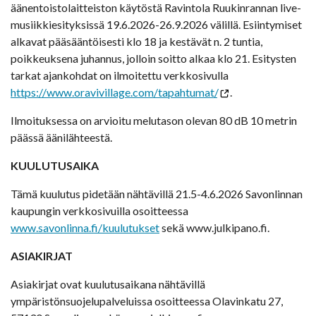
äänentoistolaitteiston käytöstä Ravintola Ruukinrannan live-
musiikkiesityksissä 19.6.2026-26.9.2026 välillä. Esiintymiset
alkavat pääsääntöisesti klo 18 ja kestävät n. 2 tuntia,
poikkeuksena juhannus, jolloin soitto alkaa klo 21. Esitysten
tarkat ajankohdat on ilmoitettu verkkosivulla
https://www.oravivillage.com/tapahtumat/
.
Ilmoituksessa on arvioitu melutason olevan 80 dB 10 metrin
päässä äänilähteestä.
KUULUTUSAIKA
Tämä kuulutus pidetään nähtävillä 21.5-4.6.2026 Savonlinnan
kaupungin verkkosivuilla osoitteessa
www.savonlinna.fi/kuulutukset
sekä www.julkipano.fi.
ASIAKIRJAT
Asiakirjat ovat kuulutusaikana nähtävillä
ympäristönsuojelupalveluissa osoitteessa Olavinkatu 27,