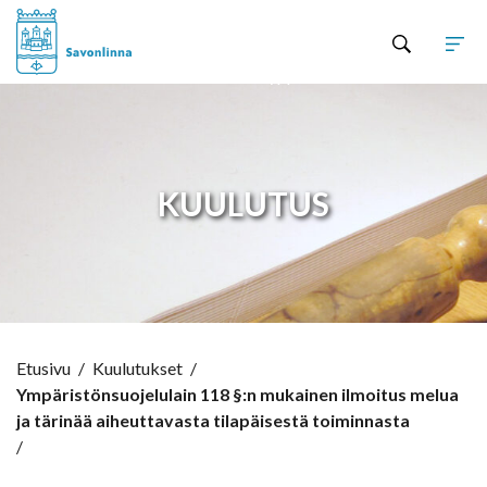
Hyppää sisältöön
KUULUTUS
Etusivu
/
Kuulutukset
/
Ympäristönsuojelulain 118 §:n mukainen ilmoitus melua
ja tärinää aiheuttavasta tilapäisestä toiminnasta
/