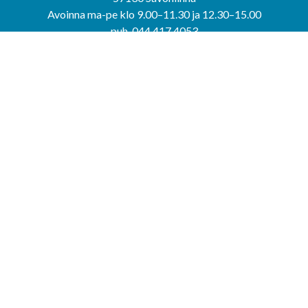
Avoinna ma-pe klo 9.00–11.30 ja 12.30–15.00
puh. 044 417 4053
KERIMÄEN YHTEISPALVELUPISTE
Kerimäentie 6
58200 Kerimäki
Avoinna ke-to klo 9.00–12.00 ja 12.30–15.00.
PUNKAHARJUN YHTEISPALVELUPISTE
Kauppatie 20
58500 Punkaharju
Avoinna ma-ti klo 9.00–12.00 ja 12.30–15.30.
Saavutettavuusseloste