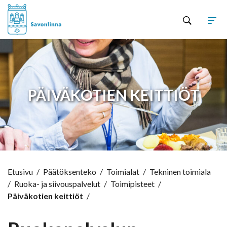
Hyppää sisältöön
PÄIVÄKOTIEN KEITTIÖT
Etusivu
/
Päätöksenteko
/
Toimialat
/
Tekninen toimiala
/
Ruoka- ja siivouspalvelut
/
Toimipisteet
/
Päiväkotien keittiöt
/