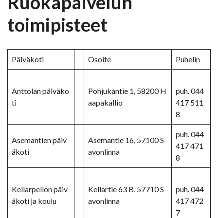
Ruokapalvelun
toimipisteet
Päiväkoti
Osoite
Puhelin
Anttolan päiväko
Pohjukantie 1, 58200 H
puh. 044
ti
aapakallio
417 511
8
puh. 044
Asemantien päiv
Asemantie 16, 57100 S
417 471
äkoti
avonlinna
8
Kellarpellon päiv
Kellartie 63 B, 57710 S
puh. 044
äkoti ja koulu
avonlinna
417 472
7