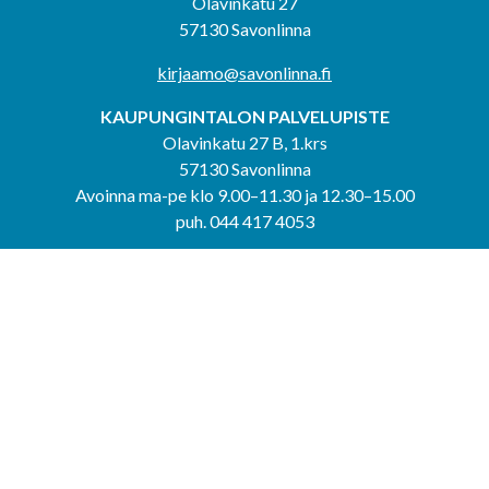
Olavinkatu 27
57130 Savonlinna
kirjaamo@savonlinna.fi
KAUPUNGINTALON PALVELUPISTE
Olavinkatu 27 B, 1.krs
57130 Savonlinna
Avoinna ma-pe klo 9.00–11.30 ja 12.30–15.00
puh. 044 417 4053
KERIMÄEN YHTEISPALVELUPISTE
Kerimäentie 6
58200 Kerimäki
Avoinna ke-to klo 9.00–12.00 ja 12.30–15.00.
PUNKAHARJUN YHTEISPALVELUPISTE
Kauppatie 20
58500 Punkaharju
Avoinna ma-ti klo 9.00–12.00 ja 12.30–15.30.