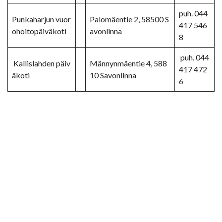
puh. 044
Punkaharjun vuor
Palomäentie 2, 58500 S
417 546
ohoitopäiväkoti
avonlinna
8
puh. 044
Kallislahden päiv
Männynmäentie 4, 588
417 472
äkoti
10 Savonlinna
6