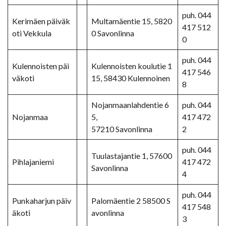
puh. 044
Kerimäen päiväk
Multamäentie 15, 5820
417 512
oti Vekkula
0 Savonlinna
0
puh. 044
Kulennoisten päi
Kulennoisten koulutie 1
417 546
väkoti
15, 58430 Kulennoinen
8
Nojanmaanlahdentie 6
puh. 044
Nojanmaa
5,
417 472
57210 Savonlinna
2
puh. 044
Tuulastajantie 1, 57600
Pihlajaniemi
417 472
Savonlinna
4
puh. 044
Punkaharjun päiv
Palomäentie 2 58500 S
417 548
äkoti
avonlinna
3