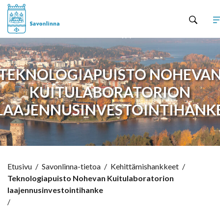
Hyppää sisältöön
TEKNOLOGIAPUISTO NOHEVA
KUITULABORATORION
LAAJENNUSINVESTOINTIHANK
Etusivu
/
Savonlinna-tietoa
/
Kehittämishankkeet
/
Teknologiapuisto Nohevan Kuitulaboratorion
laajennusinvestointihanke
/