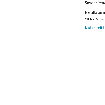
Savonniemen
Reitillä on
ympyröillä.
Katso reitt