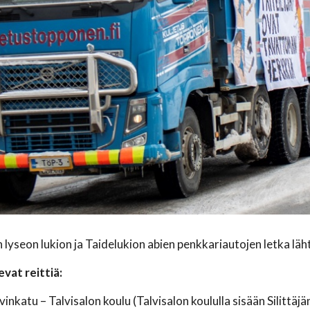
 lyseon lukion ja Taidelukion abien penkkariautojen letka läht
vat reittiä:
vinkatu – Talvisalon koulu (Talvisalon koululla sisään Silittä