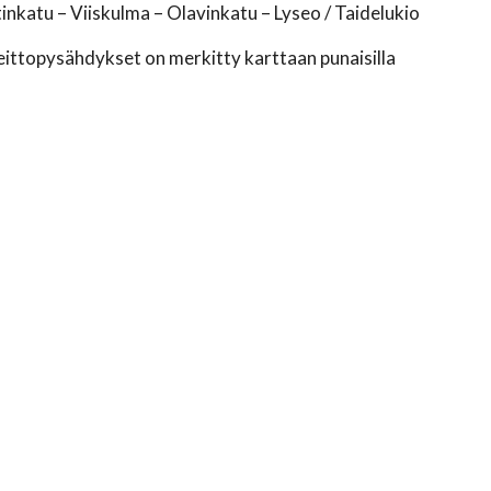
katu – Viiskulma – Olavinkatu – Lyseo / Taidelukio
heittopysähdykset on merkitty karttaan punaisilla