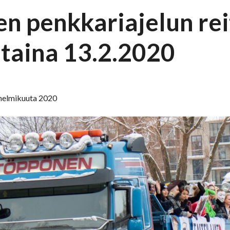
n penkkariajelun reit
staina 13.2.2020
. helmikuuta 2020