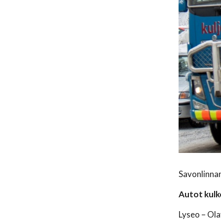
Savonlinnan
Autot kulke
Lyseo – Ola