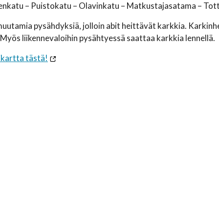
katu – Puistokatu – Olavinkatu – Matkustajasatama – Tottin
 muutamia pysähdyksiä, jolloin abit heittävät karkkia. Karkin
 Myös liikennevaloihin pysähtyessä saattaa karkkia lennellä.
ikartta tästä!