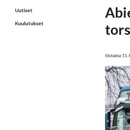
Abie
Uutiset
Kuulutukset
tor
tiistaina 11