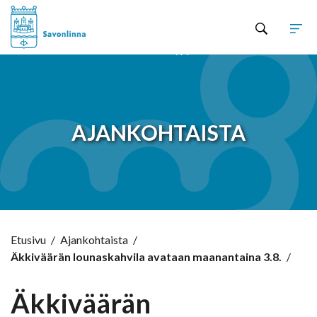
Hyppää sisältöön
AJANKOHTAISTA
Etusivu
/
Ajankohtaista
/
Äkkiväärän lounaskahvila avataan maanantaina 3.8.
/
Äkkiväärän