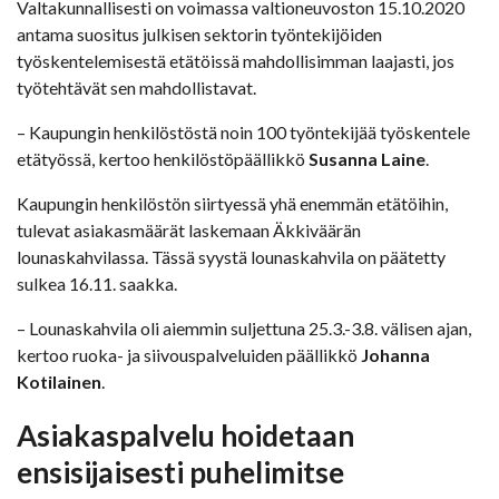
Valtakunnallisesti on voimassa valtioneuvoston 15.10.2020
antama suositus julkisen sektorin työntekijöiden
työskentelemisestä etätöissä mahdollisimman laajasti, jos
työtehtävät sen mahdollistavat.
– Kaupungin henkilöstöstä noin 100 työntekijää työskentele
etätyössä, kertoo henkilöstöpäällikkö
Susanna Laine
.
Kaupungin henkilöstön siirtyessä yhä enemmän etätöihin,
tulevat asiakasmäärät laskemaan Äkkiväärän
lounaskahvilassa. Tässä syystä lounaskahvila on päätetty
sulkea 16.11. saakka.
– Lounaskahvila oli aiemmin suljettuna 25.3.-3.8. välisen ajan,
kertoo ruoka- ja siivouspalveluiden päällikkö
Johanna
Kotilainen
.
Asiakaspalvelu hoidetaan
ensisijaisesti puhelimitse