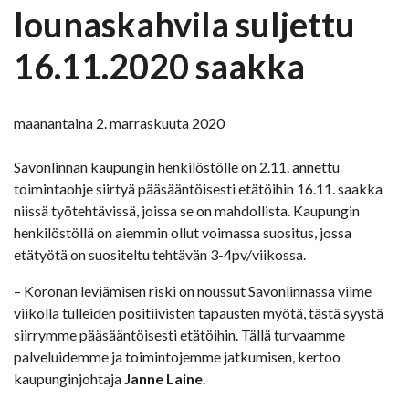
lounaskahvila suljettu
16.11.2020 saakka
maanantaina 2. marraskuuta 2020
Savonlinnan kaupungin henkilöstölle on 2.11. annettu
toimintaohje siirtyä pääsääntöisesti etätöihin 16.11. saakka
niissä työtehtävissä, joissa se on mahdollista. Kaupungin
henkilöstöllä on aiemmin ollut voimassa suositus, jossa
etätyötä on suositeltu tehtävän 3-4pv/viikossa.
– Koronan leviämisen riski on noussut Savonlinnassa viime
viikolla tulleiden positiivisten tapausten myötä, tästä syystä
siirrymme pääsääntöisesti etätöihin. Tällä turvaamme
palveluidemme ja toimintojemme jatkumisen, kertoo
kaupunginjohtaja
Janne Laine
.