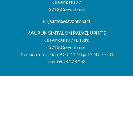
Olavinkatu 27
57130 Savonlinna
kirjaamo@savonlinna.fi
KAUPUNGINTALON PALVELUPISTE
Olavinkatu 27 B, 1.krs
57130 Savonlinna
Avoinna ma-pe klo 9.00–11.30 ja 12.30–15.00
puh. 044 417 4053
KERIMÄEN YHTEISPALVELUPISTE
Kerimäentie 6
58200 Kerimäki
Avoinna ke-to klo 9.00–12.00 ja 12.30–15.00.
PUNKAHARJUN YHTEISPALVELUPISTE
Kauppatie 20
58500 Punkaharju