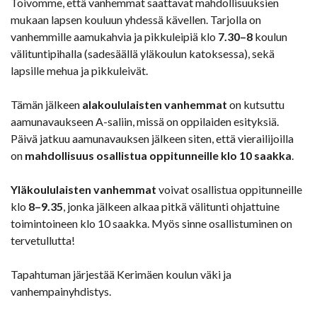
Toivomme, että vanhemmat saattavat mahdollisuuksien
mukaan lapsen kouluun yhdessä kävellen. Tarjolla on
vanhemmille aamukahvia ja pikkuleipiä klo
7.30–8
koulun
välituntipihalla (sadesäällä yläkoulun katoksessa), sekä
lapsille mehua ja pikkuleivät.
Tämän jälkeen
alakoululaisten vanhemmat
on kutsuttu
aamunavaukseen A-saliin, missä on oppilaiden esityksiä.
Päivä jatkuu aamunavauksen jälkeen siten, että vierailijoilla
on
mahdollisuus osallistua oppitunneille klo 10 saakka
.
Yläkoululaisten vanhemmat
voivat osallistua oppitunneille
klo
8–9.35
, jonka jälkeen alkaa pitkä välitunti ohjattuine
toimintoineen klo 10 saakka. Myös sinne osallistuminen on
tervetullutta!
Tapahtuman järjestää Kerimäen koulun väki ja
vanhempainyhdistys.