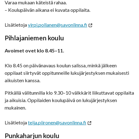
Varaa mukaan käteistä rahaa.
– Koulupäivän aikana ei kuvata oppilaita.
Lisätietoja
virpi.pollanen@savonlinna.fi
Pihlajaniemen koulu
Avoimet ovet klo 8.45–11.
Klo 8.45 on päivänavaus koulun salissa, minkä jälkeen
oppilaat siirtyvät oppitunneille lukujärjestyksen mukaisesti
aikuisten kanssa.
Pitkällä välitunnilla klo 9.30–10 välkkärit liikuttavat oppilaita
ja aikuisia. Oppilaiden koulupäivä on lukujärjestyksen
mukainen.
Lisätietoja
teija.piironen@savonlinna.fi
Punkaharjun koulu