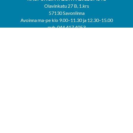
Olavinkatu 27 B, 1.krs
57130 Savonlinna
Avoinna ma-pe klo 9.00–11.30 ja 12.30–15.00
puh. 044 417 4053
KERIMÄEN YHTEISPALVELUPISTE
Kerimäentie 6
58200 Kerimäki
Avoinna ke-to klo 9.00–12.00 ja 12.30–15.00.
PUNKAHARJUN YHTEISPALVELUPISTE
Kauppatie 20
58500 Punkaharju
Avoinna ma-ti klo 9.00–12.00 ja 12.30–15.30.
Saavutettavuusseloste