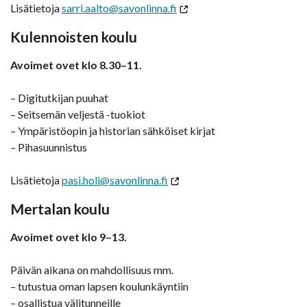
Lisätietoja
sarri.aalto@savonlinna.fi
Kulennoisten koulu
Avoimet ovet klo 8.30–11.
– Digitutkijan puuhat
– Seitsemän veljestä -tuokiot
– Ympäristöopin ja historian sähköiset kirjat
– Pihasuunnistus
Lisätietoja
pasi.holi@savonlinna.fi
Mertalan koulu
Avoimet ovet klo 9–13.
Päivän aikana on mahdollisuus mm.
– tutustua oman lapsen koulunkäyntiin
– osallistua välitunneille