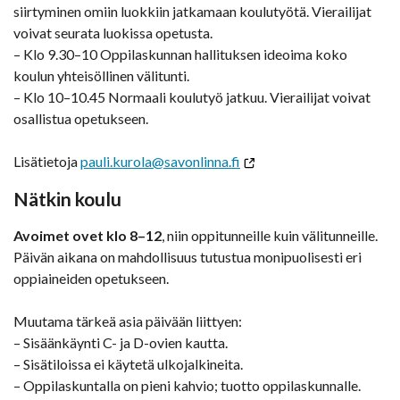
siirtyminen omiin luokkiin jatkamaan koulutyötä. Vierailijat
voivat seurata luokissa opetusta.
– Klo 9.30–10 Oppilaskunnan hallituksen ideoima koko
koulun yhteisöllinen välitunti.
– Klo 10–10.45 Normaali koulutyö jatkuu. Vierailijat voivat
osallistua opetukseen.
Lisätietoja
pauli.kurola@savonlinna.fi
Nätkin koulu
Avoimet ovet klo 8–12
, niin oppitunneille kuin välitunneille.
Päivän aikana on mahdollisuus tutustua monipuolisesti eri
oppiaineiden opetukseen.
Muutama tärkeä asia päivään liittyen:
– Sisäänkäynti C- ja D-ovien kautta.
– Sisätiloissa ei käytetä ulkojalkineita.
– Oppilaskuntalla on pieni kahvio; tuotto oppilaskunnalle.