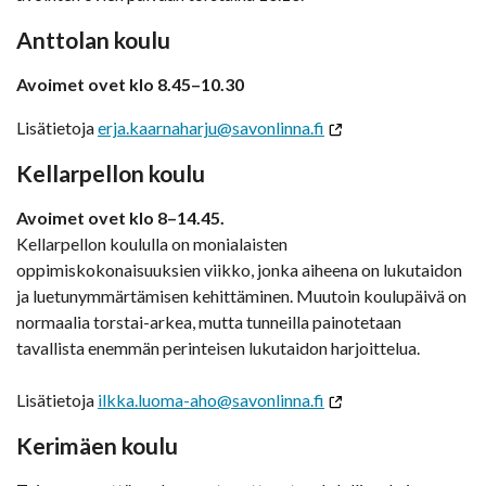
Anttolan koulu
Avoimet ovet klo 8.45–10.30
Lisätietoja
erja.kaarnaharju@savonlinna.fi
Kellarpellon koulu
Avoimet ovet klo 8–14.45.
Kellarpellon koululla on monialaisten
oppimiskokonaisuuksien viikko, jonka aiheena on lukutaidon
ja luetunymmärtämisen kehittäminen. Muutoin koulupäivä on
normaalia torstai-arkea, mutta tunneilla painotetaan
tavallista enemmän perinteisen lukutaidon harjoittelua.
Lisätietoja
ilkka.luoma-aho@savonlinna.fi
Kerimäen koulu