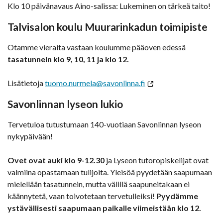
Klo 10 päivänavaus Aino-salissa: Lukeminen on tärkeä taito!
Talvisalon koulu Muurarinkadun toimipiste
Otamme vieraita vastaan koulumme pääoven edessä
tasatunnein klo 9, 10, 11 ja klo 12.
Lisätietoja
tuomo.nurmela@savonlinna.fi
Savonlinnan lyseon lukio
Tervetuloa tutustumaan 140-vuotiaan Savonlinnan lyseon
nykypäivään!
Ovet ovat auki klo 9-12.30
ja Lyseon tutoropiskelijat ovat
valmiina opastamaan tulijoita. Yleisöä pyydetään saapumaan
mielellään tasatunnein, mutta välillä saapuneitakaan ei
käännytetä, vaan toivotetaan tervetulleiksi!
Pyydämme
ystävällisesti saapumaan paikalle viimeistään klo 12.