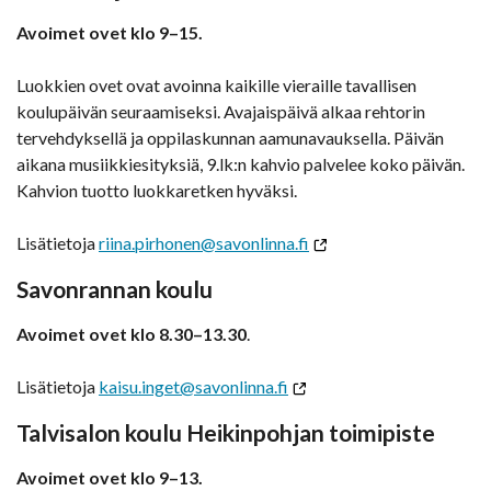
Avoimet ovet klo 9–15.
Luokkien ovet ovat avoinna kaikille vieraille tavallisen
koulupäivän seuraamiseksi. Avajaispäivä alkaa rehtorin
tervehdyksellä ja oppilaskunnan aamunavauksella. Päivän
aikana musiikkiesityksiä, 9.lk:n kahvio palvelee koko päivän.
Kahvion tuotto luokkaretken hyväksi.
Lisätietoja
riina.pirhonen@savonlinna.fi
Savonrannan koulu
Avoimet ovet klo 8.30–13.30
.
Lisätietoja
kaisu.inget@savonlinna.fi
Talvisalon koulu Heikinpohjan toimipiste
Avoimet ovet klo 9–13.