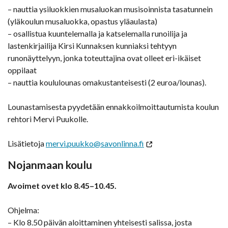
– nauttia ysiluokkien musaluokan musisoinnista tasatunnein
(yläkoulun musaluokka, opastus yläaulasta)
– osallistua kuuntelemalla ja katselemalla runoilija ja
lastenkirjailija Kirsi Kunnaksen kunniaksi tehtyyn
runonäyttelyyn, jonka toteuttajina ovat olleet eri-ikäiset
oppilaat
– nauttia koululounas omakustanteisesti (2 euroa/lounas).
Lounastamisesta pyydetään ennakkoilmoittautumista koulun
rehtori Mervi Puukolle.
Lisätietoja
mervi.puukko@savonlinna.fi
Nojanmaan koulu
Avoimet ovet klo 8.45–10.45.
Ohjelma:
– Klo 8.50 päivän aloittaminen yhteisesti salissa, josta