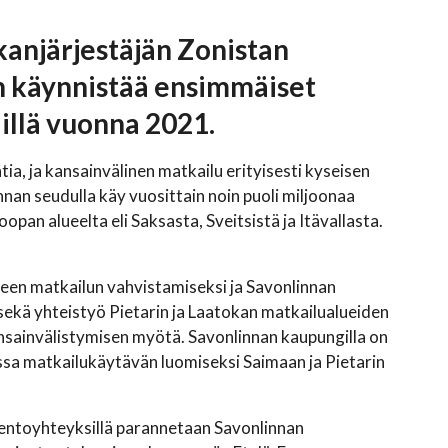
kanjärjestäjän Zonistan
n käynnistää ensimmäiset
lillä vuonna 2021.
a, ja kansainvälinen matkailu erityisesti kyseisen
nan seudulla käy vuosittain noin puoli miljoonaa
opan alueelta eli Saksasta, Sveitsistä ja Itävallasta.
een matkailun vahvistamiseksi ja Savonlinnan
ekä yhteistyö Pietarin ja Laatokan matkailualueiden
nsainvälistymisen myötä. Savonlinnan kaupungilla on
ssa matkailukäytävän luomiseksi Saimaan ja Pietarin
Lentoyhteyksillä parannetaan Savonlinnan