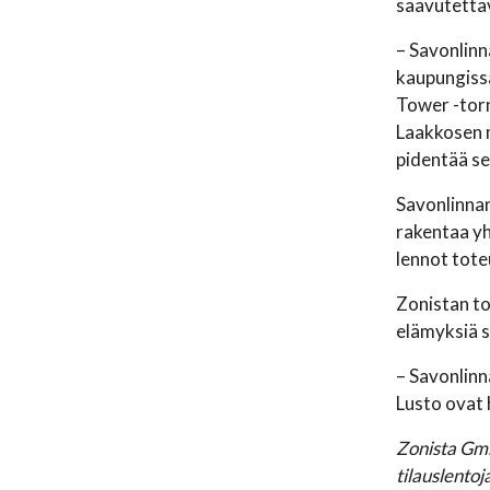
saavutettav
– Savonlinn
kaupungissa
Tower -torn
Laakkosen m
pidentää s
Savonlinnan
rakentaa yh
lennot tote
Zonistan to
elämyksiä sak
– Savonlinn
Lusto ovat 
Zonista Gmb
tilauslento