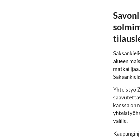
Savonl
solmim
tilaus
Saksankieli
alueen mais
matkailijaa.
Saksankieli
Yhteistyö Z
saavutettav
kanssa on m
yhteistyöha
välille.
Kaupunginjo