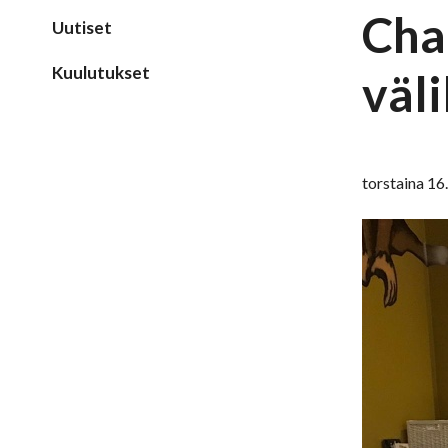
Cha
Uutiset
Kuulutukset
väli
torstaina 1