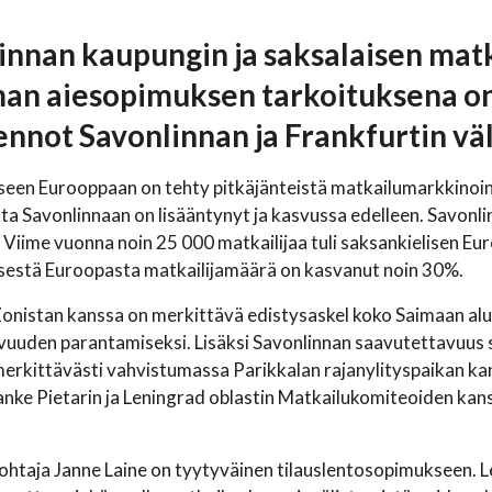
innan kaupungin ja saksalaisen mat
an aiesopimuksen tarkoituksena o
lennot Savonlinnan ja Frankfurtin vä
seen Eurooppaan on tehty pitkäjänteistä matkailumarkkinointi
ta Savonlinnaan on lisääntynyt ja kasvussa edelleen. Savonlin
 Viime vuonna noin 25 000 matkailijaa tuli saksankielisen Euro
sestä Euroopasta matkailijamäärä on kasvanut noin 30%.
onistan kanssa on merkittävä edistysaskel koko Saimaan alu
uuden parantamiseksi. Lisäksi Savonlinnan saavutettavuus s
erkittävästi vahvistumassa Parikkalan rajanylityspaikan ka
nke Pietarin ja Leningrad oblastin Matkailukomiteoiden kan
htaja Janne Laine on tyytyväinen tilauslentosopimukseen. 