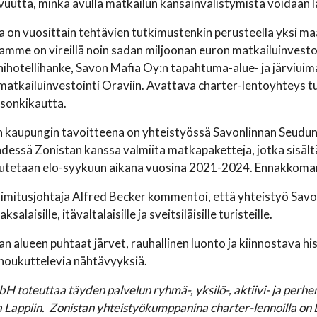
uutta, minkä avulla matkailun kansainvälistymistä voidaan 
a on vuosittain tehtävien tutkimustenkin perusteella yksi m
mme on vireillä noin sadan miljoonan euron matkailuinvest
ihotellihanke, Savon Mafia Oy:n tapahtuma-alue- ja järviuim
atkailuinvestointi Oraviin. Avattava charter-lentoyhteys tu
esonkikautta.
 kaupungin tavoitteena on yhteistyössä Savonlinnan Seudun 
dessä Zonistan kanssa valmiita matkapaketteja, jotka sisältä
utetaan elo-syykuun aikana vuosina 2021-2024. Ennakkomark
imitusjohtaja Alfred Becker kommentoi, että yhteistyö Savon
salaisille, itävaltalaisille ja sveitsiläisille turisteille.
an alueen puhtaat järvet, rauhallinen luonto ja kiinnostava h
houkuttelevia nähtävyyksiä.
H toteuttaa täyden palvelun ryhmä-, yksilö-, aktiivi- ja perh
ja Lappiin. Zonistan yhteistyökumppanina charter-lennoilla on 