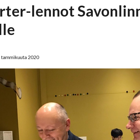
rter-lennot Savonlinn
lle
6. tammikuuta 2020