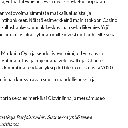
laajentaa tulevaisuudessa myös Etelä-Eurooppaan.
aan vetovoimaisimmista matkailualueista, ja
ointihankkeet. Näistä esimerkkeinä mainittakoon Casino
a-allashanke kaupunkikeskustaan sekä liikemies Yrjö
o uuden asiakasryhmän näille investointikohteille sekä
Matkailu Oy:n ja seudullisten toimijoiden kanssa
vät majoitus- ja ohjelmapalvelusisältöjä. Charter-
kinointina tehdään yksi pilottilento elokuussa 2020.
linnan kanssa avaa suuria mahdollisuuksia ja
istoria sekä esimerkiksi Olavinlinna ja metsämuseo
ematkoja Pohjoismaihin. Suomessa yhtiö tekee
Lufthansa.