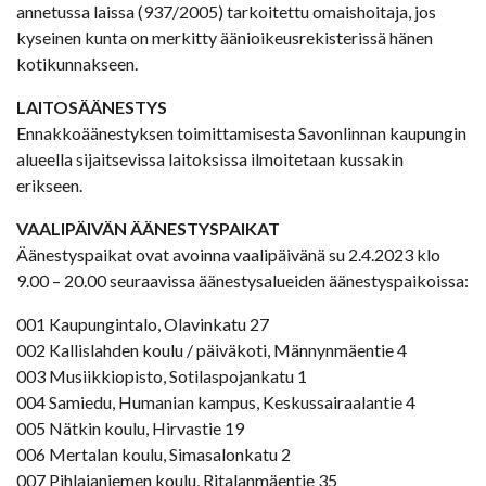
annetussa laissa (937/2005) tarkoitettu omaishoitaja, jos
kyseinen kunta on merkitty äänioikeusrekisterissä hänen
kotikunnakseen.
LAITOSÄÄNESTYS
Ennakkoäänestyksen toimittamisesta Savonlinnan kaupungin
alueella sijaitsevissa laitoksissa ilmoitetaan kussakin
erikseen.
VAALIPÄIVÄN ÄÄNESTYSPAIKAT
Äänestyspaikat ovat avoinna vaalipäivänä su 2.4.2023 klo
9.00 – 20.00 seuraavissa äänestysalueiden äänestyspaikoissa:
001 Kaupungintalo, Olavinkatu 27
002 Kallislahden koulu / päiväkoti, Männynmäentie 4
003 Musiikkiopisto, Sotilaspojankatu 1
004 Samiedu, Humanian kampus, Keskussairaalantie 4
005 Nätkin koulu, Hirvastie 19
006 Mertalan koulu, Simasalonkatu 2
007 Pihlajaniemen koulu, Ritalanmäentie 35