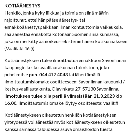
KOTIÄÄNESTYS
Henkilö, jonka kyky liikkua ja toimia on siinä määrin
rajoittunut, ettei hän pääse äänestys- tai
ennakkoäänestyspaikkaan ilman kohtuuttomia vaikeuksia,
saa äänestää ennakolta kotonaan Suomen siinä kunnassa,
joka on merkitty äänioikeusrekisteriin hänen kotikunnakseen
(Vaalilaki 46 §).
Kotiäänestykseen tulee ilmoittautua ennakkoon Savonlinnan
kaupungin keskusvaalilautakunnan toimistoon, joko
puhelimitse
puh. 044 417 4043
tai lähettämällä
ilmoittautumislomake osoitteeseen: Savonlinnan kaupunki /
keskusvaalilautakunta, Olavinkatu 27, 57130 Savonlinna.
Ilmoituksen tulee olla perillä viimeistään 21.3.2023 klo
16.00.
Ilmoittautumislomake löytyy osoitteesta: vaalit.fi
Kotiäänestykseen oikeutetun henkilön kotiäänestyksen
yhteydessä voi äänestää myös kotiäänestykseen oikeutetun
kanssa samassa taloudessa asuva omaishoidon tuesta