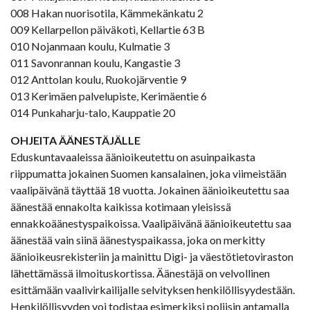
008 Hakan nuorisotila, Kämmekänkatu 2
009 Kellarpellon päiväkoti, Kellartie 63 B
010 Nojanmaan koulu, Kulmatie 3
011 Savonrannan koulu, Kangastie 3
012 Anttolan koulu, Ruokojärventie 9
013 Kerimäen palvelupiste, Kerimäentie 6
014 Punkaharju-talo, Kauppatie 20
OHJEITA ÄÄNESTÄJÄLLE
Eduskuntavaaleissa äänioikeutettu on asuinpaikasta
riippumatta jokainen Suomen kansalainen, joka viimeistään
vaalipäivänä täyttää 18 vuotta. Jokainen äänioikeutettu saa
äänestää ennakolta kaikissa kotimaan yleisissä
ennakkoäänestyspaikoissa. Vaalipäivänä äänioikeutettu saa
äänestää vain siinä äänestyspaikassa, joka on merkitty
äänioikeusrekisteriin ja mainittu Digi- ja väestötietoviraston
lähettämässä ilmoituskortissa. Äänestäjä on velvollinen
esittämään vaalivirkailijalle selvityksen henkilöllisyydestään.
Henkilöllisyyden voi todistaa esimerkiksi poliisin antamalla