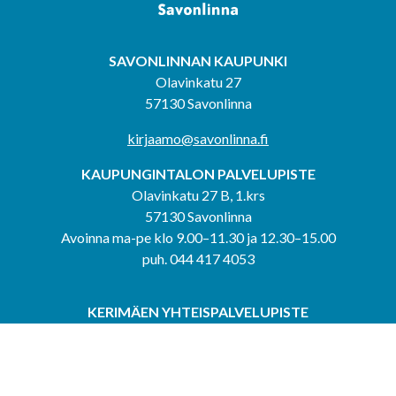
SAVONLINNAN KAUPUNKI
Olavinkatu 27
57130 Savonlinna
kirjaamo@savonlinna.fi
KAUPUNGINTALON PALVELUPISTE
Olavinkatu 27 B, 1.krs
57130 Savonlinna
Avoinna ma-pe klo 9.00–11.30 ja 12.30–15.00
puh. 044 417 4053
KERIMÄEN YHTEISPALVELUPISTE
Kerimäentie 6
58200 Kerimäki
Avoinna ke-to klo 9.00–12.00 ja 12.30–15.00.