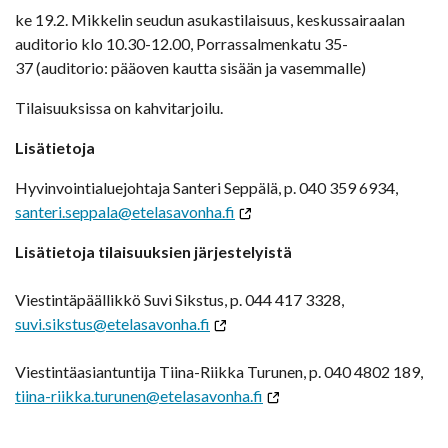
ke 19.2. Mikkelin seudun asukastilaisuus, keskussairaalan
auditorio klo 10.30-12.00, Porrassalmenkatu 35-
37 (auditorio: pääoven kautta sisään ja vasemmalle)
Tilaisuuksissa on kahvitarjoilu.
Lisätietoja
Hyvinvointialuejohtaja Santeri Seppälä, p. 040 359 6934,
santeri.seppala@etelasavonha.fi
Lisätietoja tilaisuuksien järjestelyistä
Viestintäpäällikkö Suvi Sikstus, p. 044 417 3328,
suvi.sikstus@etelasavonha.fi
Viestintäasiantuntija Tiina-Riikka Turunen, p. 040 4802 189,
tiina-riikka.turunen@etelasavonha.fi