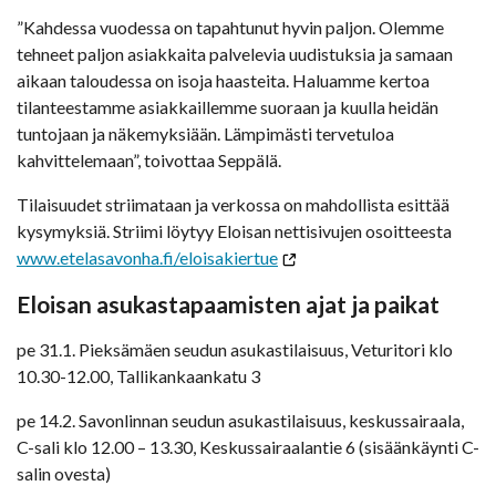
”Kahdessa vuodessa on tapahtunut hyvin paljon. Olemme
tehneet paljon asiakkaita palvelevia uudistuksia ja samaan
aikaan taloudessa on isoja haasteita. Haluamme kertoa
tilanteestamme asiakkaillemme suoraan ja kuulla heidän
tuntojaan ja näkemyksiään. Lämpimästi tervetuloa
kahvittelemaan”, toivottaa Seppälä.
Tilaisuudet striimataan ja verkossa on mahdollista esittää
kysymyksiä. Striimi löytyy Eloisan nettisivujen osoitteesta
www.etelasavonha.fi/eloisakiertue
Eloisan asukastapaamisten ajat ja paikat
pe 31.1. Pieksämäen seudun asukastilaisuus, Veturitori klo
10.30-12.00, Tallikankaankatu 3
pe 14.2. Savonlinnan seudun asukastilaisuus, keskussairaala,
C-sali klo 12.00 – 13.30, Keskussairaalantie 6 (sisäänkäynti C-
salin ovesta)