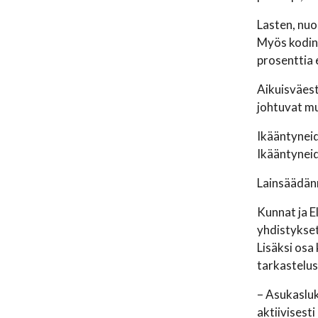
Lasten, nuo
Myös kodin 
prosenttia 
Aikuisväest
johtuvat mu
Ikääntyneid
Ikääntynei
Lainsäädänn
Kunnat ja E
yhdistykset
Lisäksi osa
tarkastelus
– Asukasluk
aktiivisesti