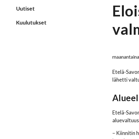
Eloi
Uutiset
Kuulutukset
val
maanantaina
Etelä-Savon
lähetti val
Alueel
Etelä-Savon
aluevaltuus
– Kiinnitin