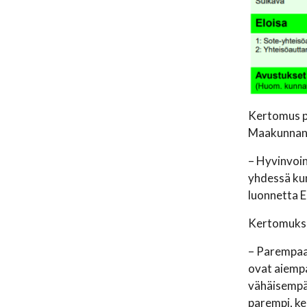
Kertomus pa
Maakunnan s
– Hyvinvoin
yhdessä kun
luonnetta E
Kertomuksee
– Parempaan
ovat aiempa
vähäisempää
parempi, ke