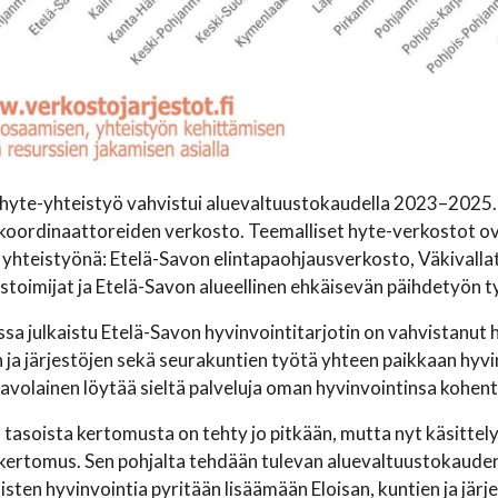
 hyte-yhteistyö vahvistui aluevaltuustokaudella 2023–2025
koordinaattoreiden verkosto. Teemalliset hyte-verkostot ova
 yhteistyönä: Etelä-Savon elintapaohjausverkosto, Väkivall
toimijat ja Etelä-Savon alueellinen ehkäisevän päihdetyön 
sa julkaistu Etelä-Savon hyvinvointitarjotin on vahvistanut 
 ja järjestöjen sekä seurakuntien työtä yhteen paikkaan hyvi
avolainen löytää sieltä palveluja oman hyvinvointinsa kohent
asoista kertomusta on tehty jo pitkään, mutta nyt käsitte
kertomus. Sen pohjalta tehdään tulevan aluevaltuustokauden
isten hyvinvointia pyritään lisäämään Eloisan, kuntien ja järje