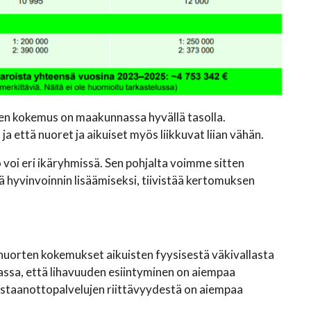
en kokemus on maakunnassa hyvällä tasolla.
että nuoret ja aikuiset myös liikkuvat liian vähän.
voi eri ikäryhmissä. Sen pohjalta voimme sitten
ä hyvinvoinnin lisäämiseksi, tiivistää kertomuksen
nuorten kokemukset aikuisten fyysisestä väkivallasta
ssa, että lihavuuden esiintyminen on aiempaa
astaanottopalvelujen riittävyydestä on aiempaa