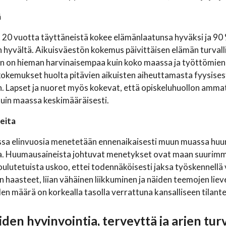
ä
t 20 vuotta täyttäneistä kokee elämänlaatunsa hyväksi ja 9
 hyvältä. Aikuisväestön kokemus päivittäisen elämän turvall
n on hieman harvinaisempaa kuin koko maassa ja työttömien 
kokemukset huolta pitävien aikuisten aiheuttamasta fyysises
. Lapset ja nuoret myös kokevat, että opiskeluhuollon ammatt
uin maassa keskimääräisesti.
eita
ssa elinvuosia menetetään ennenaikaisesti muun muassa huu
a. Huumausaineista johtuvat menetykset ovat maan suurimmat
oulutetuista uskoo, ettei todennäköisesti jaksa työskennellä
 haasteet, liian vähäinen liikkuminen ja näiden teemojen lieve
en määrä on korkealla tasolla verrattuna kansalliseen tilant
den hyvinvointia, terveyttä ja arjen turv