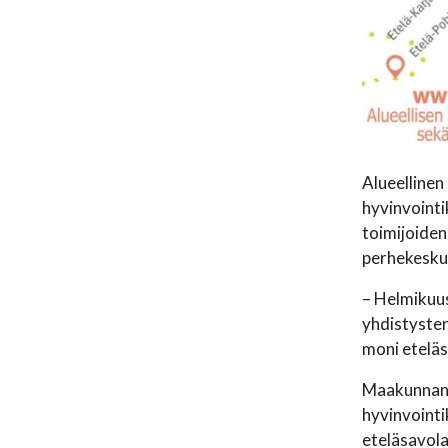
Alueellinen
hyvinvointi
toimijoiden
perhekeskus
– Helmikuus
yhdistysten
moni eteläs
Maakunnan t
hyvinvointi
eteläsavola