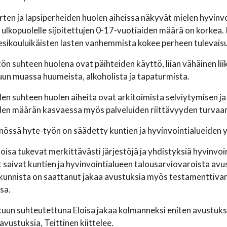
rten ja lapsiperheiden huolen aiheissa näkyvät mielen hyvinvoi
ulkopuolelle sijoitettujen 0-17-vuotiaiden määrä on korkea.
esikouluikäisten lasten vanhemmista kokee perheen tulevais
ön suhteen huolena ovat päihteiden käyttö, liian vähäinen li
un muassa huumeista, alkoholista ja tapaturmista.
en suhteen huolen aiheita ovat arkitoimista selviytymisen ja
den määrän kasvaessa myös palveluiden riittävyyden turvaa
össä hyte-työn on säädetty kuntien ja hyvinvointialueiden y
loisa tukevat merkittävästi järjestöjä ja yhdistyksiä hyvinvoi
 saivat kuntien ja hyvinvointialueen talousarviovaroista a
 kunnista on saattanut jakaa avustuksia myös testamenttivar
sa.
uun suhteutettuna Eloisa jakaa kolmanneksi eniten avustuksi
 avustuksia, Teittinen kiittelee.