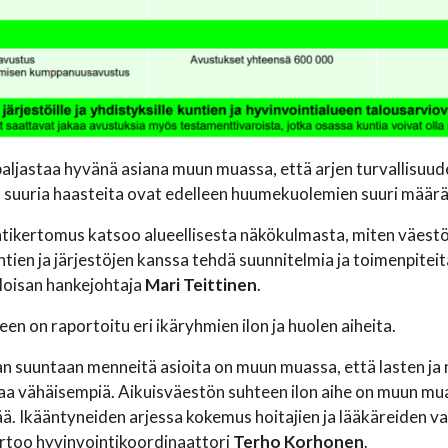
ljastaa hyvänä asiana muun muassa, että arjen turvallisuud
uuria haasteita ovat edelleen huumekuolemien suuri määrä ja 
tikertomus katsoo alueellisesta näkökulmasta, miten väestö 
tien ja järjestöjen kanssa tehdä suunnitelmia ja toimenpiteit
loisan hankejohtaja
Mari Teittinen
.
n on raportoitu eri ikäryhmien ilon ja huolen aiheita.
 suuntaan menneitä asioita on muun muassa, että lasten ja 
a vähäisempiä. Aikuisväestön suhteen ilon aihe on muun mua
. Ikääntyneiden arjessa kokemus hoitajien ja lääkäreiden v
rtoo hyvinvointikoordinaattori
Terho Korhonen
.