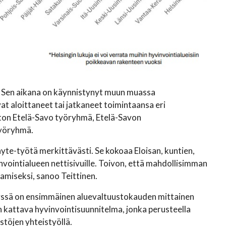
. Sen aikana on käynnistynyt muun muassa
t aloittaneet tai jatkaneet toimintaansa eri
aton Etelä-Savo työryhmä, Etelä-Savon
työryhmä.
hyte-työtä merkittävästi. Se kokoaa Eloisan, kuntien,
nvointialueen nettisivuille. Toivon, että mahdollisimman
amiseksi, sanoo Teittinen.
lyssä on ensimmäinen aluevaltuustokauden mittainen
 kattava hyvinvointisuunnitelma, jonka perusteella
stöjen yhteistyöllä.