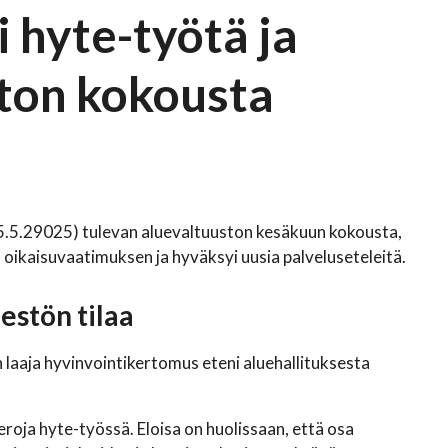
i hyte-työtä ja
ston kokousta
 (5.5.29025) tulevan aluevaltuuston kesäkuun kokousta,
 oikaisuvaatimuksen ja hyväksyi uusia palveluseteleitä.
estön tilaa
 laaja hyvinvointikertomus eteni aluehallituksesta
 eroja hyte-työssä. Eloisa on huolissaan, että osa