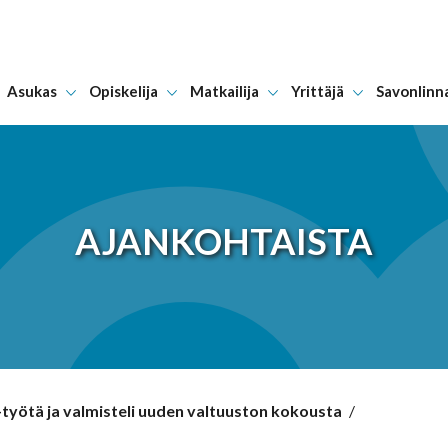
Asukas
Opiskelija
Matkailija
Yrittäjä
Savonlinn
Hyppää sisältöön
AJANKOHTAISTA
e-työtä ja valmisteli uuden valtuuston kokousta
/