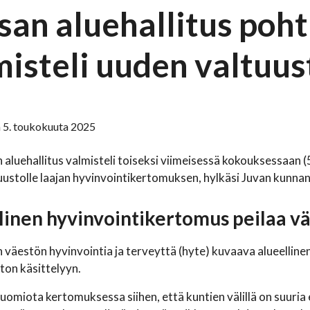
san aluehallitus poht
misteli uuden valtuu
 5. toukokuuta 2025
 aluehallitus valmisteli toiseksi viimeisessä kokouksessaan
tuustolle laajan hyvinvointikertomuksen, hylkäsi Juvan kunnan
linen hyvinvointikertomus peilaa vä
 väestön hyvinvointia ja terveyttä (hyte) kuvaava alueellinen
ton käsittelyyn.
 huomiota kertomuksessa siihen, että kuntien välillä on suuria