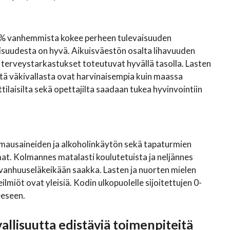
0 % vanhemmista kokee perheen tulevaisuuden
isuudesta on hyvä. Aikuisväestön osalta lihavuuden
terveystarkastukset toteutuvat hyvällä tasolla. Lasten
tä väkivallasta ovat harvinaisempia kuin maassa
ilaisilta sekä opettajilta saadaan tukea hyvinvointiin
mausaineiden ja alkoholinkäytön sekä tapaturmien
. Kolmannes matalasti koulutetuista ja neljännes
 vanhuuseläkeikään saakka. Lasten ja nuorten mielen
ilmiöt ovat yleisiä. Kodin ulkopuolelle sijoitettujen 0-
eeseen.
allisuutta edistäviä toimenpiteitä