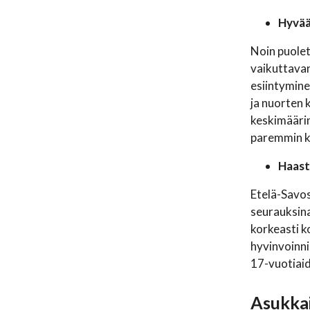
Hyvä
Noin puole
vaikuttavan
esiintymine
ja nuorten 
keskimäärin
paremmin k
Haast
Etelä-Savo
seurauksin
korkeasti k
hyvinvoinnin
17-vuotiaid
Asukkai