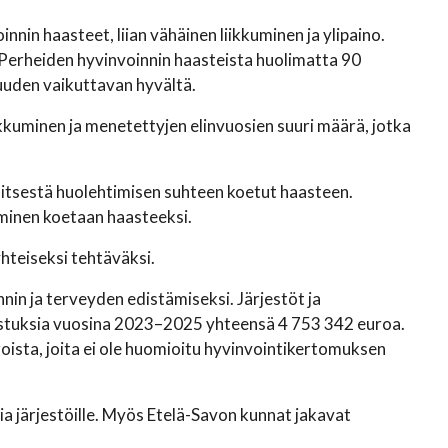
nnin haasteet, liian vähäinen liikkuminen ja ylipaino.
 Perheiden hyvinvoinnin haasteista huolimatta 90
uuden vaikuttavan hyvältä.
ikkuminen ja menetettyjen elinvuosien suuri määrä, jotka
 itsestä huolehtimisen suhteen koetut haasteen.
minen koetaan haasteeksi.
hteiseksi tehtäväksi.
nnin ja terveyden edistämiseksi. Järjestöt ja
vustuksia vuosina 2023–2025 yhteensä 4 753 342 euroa.
oista, joita ei ole huomioitu hyvinvointikertomuksen
a järjestöille. Myös Etelä-Savon kunnat jakavat