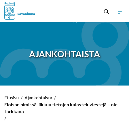
Hyppää sisältöön
AJANKOHTAISTA
Etusivu
/
Ajankohtaista
/
Eloisan nimissä liikkuu tietojen kalasteluviestejä – ole
tarkkana
/