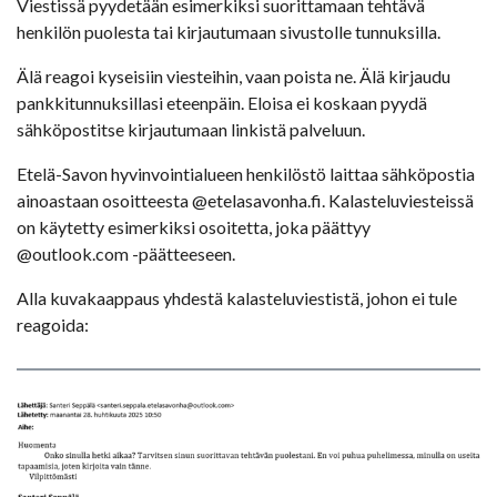
Viestissä pyydetään esimerkiksi suorittamaan tehtävä
henkilön puolesta tai kirjautumaan sivustolle tunnuksilla.
Älä reagoi kyseisiin viesteihin, vaan poista ne. Älä kirjaudu
pankkitunnuksillasi eteenpäin. Eloisa ei koskaan pyydä
sähköpostitse kirjautumaan linkistä palveluun.
Etelä-Savon hyvinvointialueen henkilöstö laittaa sähköpostia
ainoastaan osoitteesta @etelasavonha.fi. Kalasteluviesteissä
on käytetty esimerkiksi osoitetta, joka päättyy
@outlook.com -päätteeseen.
Alla kuvakaappaus yhdestä kalasteluviestistä, johon ei tule
reagoida: