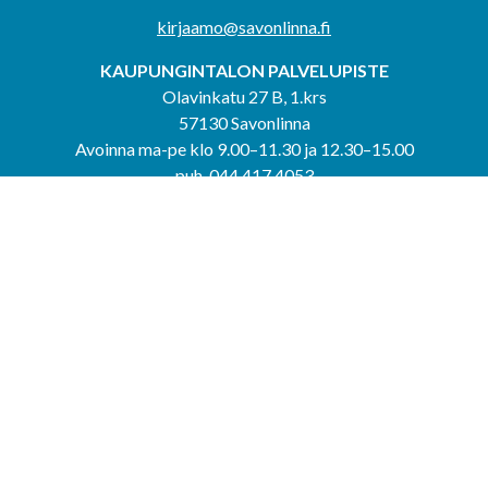
kirjaamo@savonlinna.fi
KAUPUNGINTALON PALVELUPISTE
Olavinkatu 27 B, 1.krs
57130 Savonlinna
Avoinna ma-pe klo 9.00–11.30 ja 12.30–15.00
puh. 044 417 4053
KERIMÄEN YHTEISPALVELUPISTE
Kerimäentie 6
58200 Kerimäki
Avoinna ke-to klo 9.00–12.00 ja 12.30–15.00.
PUNKAHARJUN YHTEISPALVELUPISTE
Kauppatie 20
58500 Punkaharju
Avoinna ma-ti klo 9.00–12.00 ja 12.30–15.30.