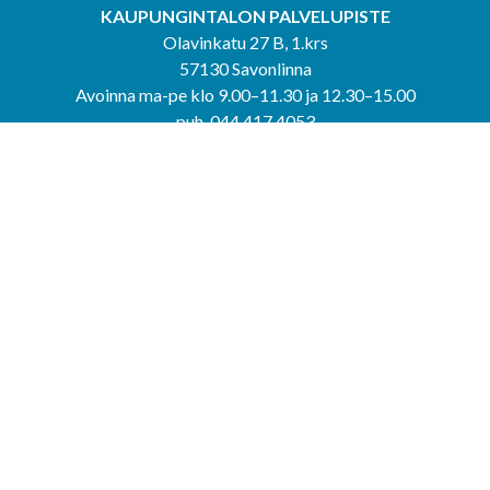
KAUPUNGINTALON PALVELUPISTE
Olavinkatu 27 B, 1.krs
57130 Savonlinna
Avoinna ma-pe klo 9.00–11.30 ja 12.30–15.00
puh. 044 417 4053
KERIMÄEN YHTEISPALVELUPISTE
Kerimäentie 6
58200 Kerimäki
Avoinna ke-to klo 9.00–12.00 ja 12.30–15.00.
PUNKAHARJUN YHTEISPALVELUPISTE
Kauppatie 20
58500 Punkaharju
Avoinna ma-ti klo 9.00–12.00 ja 12.30–15.30.
Saavutettavuusseloste