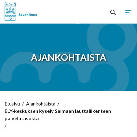
Hyppää sisältöön
AJANKOHTAISTA
Etusivu
/
Ajankohtaista
/
ELY-keskuksen kysely Saimaan lauttaliikenteen
palvelutasosta
/