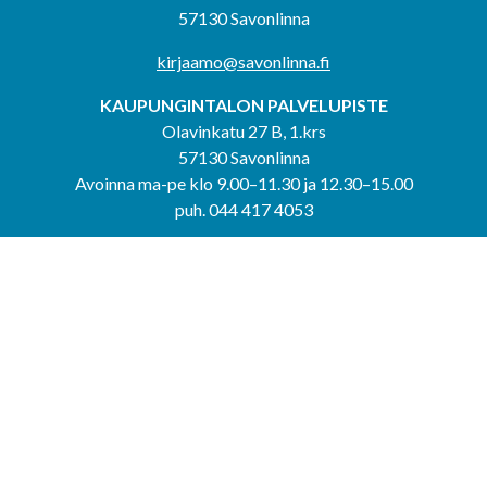
57130 Savonlinna
kirjaamo@savonlinna.fi
KAUPUNGINTALON PALVELUPISTE
Olavinkatu 27 B, 1.krs
57130 Savonlinna
Avoinna ma-pe klo 9.00–11.30 ja 12.30–15.00
puh. 044 417 4053
KERIMÄEN YHTEISPALVELUPISTE
Kerimäentie 6
58200 Kerimäki
Avoinna ke-to klo 9.00–12.00 ja 12.30–15.00.
PUNKAHARJUN YHTEISPALVELUPISTE
Kauppatie 20
58500 Punkaharju
Avoinna ma-ti klo 9.00–12.00 ja 12.30–15.30.