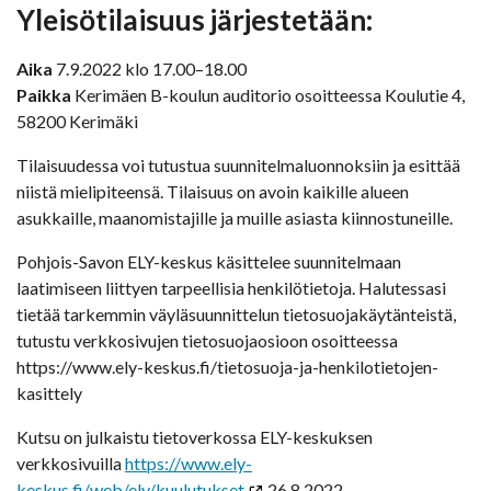
Yleisötilaisuus järjestetään:
Aika
7.9.2022 klo 17.00–18.00
Paikka
Kerimäen B-koulun auditorio osoitteessa Koulutie 4,
58200 Kerimäki
Tilaisuudessa voi tutustua suunnitelmaluonnoksiin ja esittää
niistä mielipiteensä. Tilaisuus on avoin kaikille alueen
asukkaille, maanomistajille ja muille asiasta kiinnostuneille.
Pohjois-Savon ELY-keskus käsittelee suunnitelmaan
laatimiseen liittyen tarpeellisia henkilötietoja. Halutessasi
tietää tarkemmin väyläsuunnittelun tietosuojakäytänteistä,
tutustu verkkosivujen tietosuojaosioon osoitteessa
https://www.ely-keskus.fi/tietosuoja-ja-henkilotietojen-
kasittely
Kutsu on julkaistu tietoverkossa ELY-keskuksen
verkkosivuilla
https://www.ely-
keskus.fi/web/ely/kuulutukset
26.8.2022