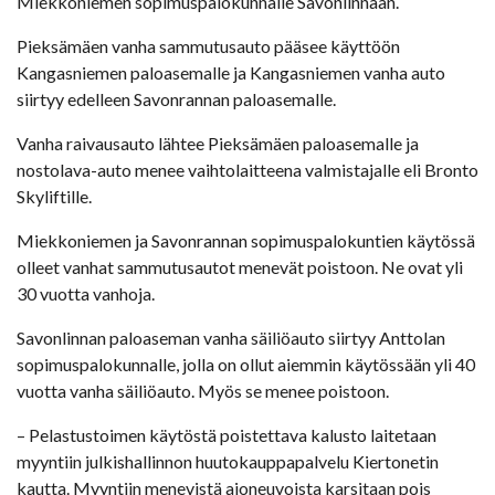
Miekkoniemen sopimuspalokunnalle Savonlinnaan.
Pieksämäen vanha sammutusauto pääsee käyttöön
Kangasniemen paloasemalle ja Kangasniemen vanha auto
siirtyy edelleen Savonrannan paloasemalle.
Vanha raivausauto lähtee Pieksämäen paloasemalle ja
nostolava-auto menee vaihtolaitteena valmistajalle eli Bronto
Skyliftille.
Miekkoniemen ja Savonrannan sopimuspalokuntien käytössä
olleet vanhat sammutusautot menevät poistoon. Ne ovat yli
30 vuotta vanhoja.
Savonlinnan paloaseman vanha säiliöauto siirtyy Anttolan
sopimuspalokunnalle, jolla on ollut aiemmin käytössään yli 40
vuotta vanha säiliöauto. Myös se menee poistoon.
– Pelastustoimen käytöstä poistettava kalusto laitetaan
myyntiin julkishallinnon huutokauppapalvelu Kiertonetin
kautta. Myyntiin menevistä ajoneuvoista karsitaan pois