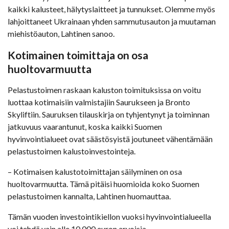
kaikki kalusteet, hälytyslaitteet ja tunnukset. Olemme myös
lahjoittaneet Ukrainaan yhden sammutusauton ja muutaman
miehistöauton, Lahtinen sanoo.
Kotimainen toimittaja on osa
huoltovarmuutta
Pelastustoimen raskaan kaluston toimituksissa on voitu
luottaa kotimaisiin valmistajiin Saurukseen ja Bronto
Skyliftiin. Sauruksen tilauskirja on tyhjentynyt ja toiminnan
jatkuvuus vaarantunut, koska kaikki Suomen
hyvinvointialueet ovat säästösyistä joutuneet vähentämään
pelastustoimen kalustoinvestointeja.
– Kotimaisen kalustotoimittajan säilyminen on osa
huoltovarmuutta. Tämä pitäisi huomioida koko Suomen
pelastustoimen kannalta, Lahtinen huomauttaa.
Tämän vuoden investointikiellon vuoksi hyvinvointialueella
voi tehdä vain alle 10 000 euron arvoisia