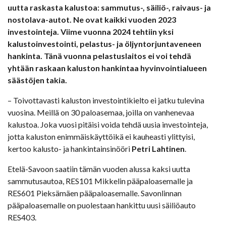
uutta raskasta kalustoa: sammutus-, säiliö-, raivaus- ja
nostolava-autot. Ne ovat kaikki vuoden 2023
investointeja. Viime vuonna 2024 tehtiin yksi
kalustoinvestointi, pelastus- ja öljyntorjuntaveneen
hankinta. Tänä vuonna pelastuslaitos ei voi tehdä
yhtään raskaan kaluston hankintaa hyvinvointialueen
säästöjen takia.
– Toivottavasti kaluston investointikielto ei jatku tulevina
vuosina. Meillä on 30 paloasemaa, joilla on vanhenevaa
kalustoa. Joka vuosi pitäisi voida tehdä uusia investointeja,
jotta kaluston enimmäiskäyttöikä ei kauheasti ylittyisi,
kertoo kalusto- ja hankintainsinööri
Petri Lahtinen
.
Etelä-Savoon saatiin tämän vuoden alussa kaksi uutta
sammutusautoa, RES101 Mikkelin pääpaloasemalle ja
RES601 Pieksämäen pääpaloasemalle. Savonlinnan
pääpaloasemalle on puolestaan hankittu uusi säiliöauto
RES403.