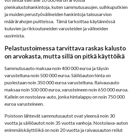
pienkalustohankintoja, kuten sammutusasujen, suihkuputkien
ja muiden perustyövälineiden hankintoja talousarvion
määrärahojen puitteissa. Tämä tarkoittaa käytännössä
kuluvien ja rikkoutuneiden varusteiden ja välineiden
uusimista.
Pelastustoimessa tarvittava raskas kalusto
on arvokasta, mutta sillä on pitkä käyttöikä
Sammutusauto maksaa noin 400 000 euroa ja täysin
varusteltuna noin 500 000 euroa. Säiliöauton hinta on
puolestaan noin 350 000 euroa varusteltuna. Raivausauto
maksaa noin 500 000 euroa, varusteineen noin 650 000 euroa.
Kallein on nostolava-auto, jonka hintalappu on noin 750 000
euroa varusteineen.
Poistoon lähtevät sammutusautot ovat yleensä noin 30
vuotta ja säiliöautot noin 35 vuotta vanhoja. Nostolava-auton
enimmäiskäyttöikä on noin 20 vuotta ja raivausauton reilut