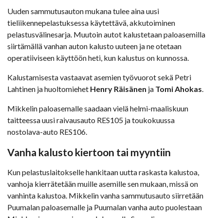
Uuden sammutusauton mukana tulee aina uusi
tieliikennepelastuksessa käytettävä, akkutoiminen
pelastusvälinesarja. Muutoin autot kalustetaan paloasemilla
siirtämällä vanhan auton kalusto uuteen ja ne otetaan
operatiiviseen käyttöön heti, kun kalustus on kunnossa.
Kalustamisesta vastaavat asemien työvuorot sekä Petri
Lahtinen ja huoltomiehet
Henry Räisänen
ja
Tomi Ahokas
.
Mikkelin paloasemalle saadaan vielä helmi-maaliskuun
taitteessa uusi raivausauto RES105 ja toukokuussa
nostolava-auto RES106.
Vanha kalusto kiertoon tai myyntiin
Kun pelastuslaitokselle hankitaan uutta raskasta kalustoa,
vanhoja kierrätetään muille asemille sen mukaan, missä on
vanhinta kalustoa. Mikkelin vanha sammutusauto siirretään
Puumalan paloasemalle ja Puumalan vanha auto puolestaan