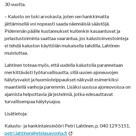
30 vuotta.
– Kalusto on toki arvokasta, joten sen hankkimatta
jättämisellä voi nopeasti saada näennäisiä säästöjä.
Pidemmän päälle kustannukset kuitenkin kasaantuvat ja
pelastustoiminta saattaa vaarantua, jos kalustoinvestointeja
ei tehdä kaluston käyttöiän mukaisella tahdilla, Lahtinen
muistuttaa.
Lahtinen toteaa myös, että uudella kalustolla parannetaan
merkittävästi työturvallisuutta, sillä uusien ajoneuvojen
hälytysvalot ja huomioteippaukset näkyvät esimerkiksi
maantiellä vanhoja paremmin. Lisäksi uusissa ajoneuvoissa on
ajamista helpottavia järjestelmiä, jotka edesauttavat
turvallisempaa hälytysajoa.
Lisätietoja:
Kalusto- ja hankintainsinööri Petri Lahtinen, p. 040 129 5151,
petri.lahtinen@etelasavonha.fi