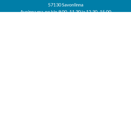
57130 Savonlinna
Avoinna ma-pe klo 9.00–11.30 ja 12.30–15.00
puh. 044 417 4053
KERIMÄEN YHTEISPALVELUPISTE
Kerimäentie 6
58200 Kerimäki
Avoinna ke-to klo 9.00–12.00 ja 12.30–15.00.
PUNKAHARJUN YHTEISPALVELUPISTE
Kauppatie 20
58500 Punkaharju
Avoinna ma-ti klo 9.00–12.00 ja 12.30–15.30.
Saavutettavuusseloste