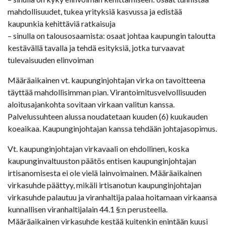
mahdollisuudet, tukea yrityksiä kasvussa ja edistää
kaupunkia kehittäviä ratkaisuja
– sinulla on talousosaamista: osaat johtaa kaupungin taloutta
kestävällä tavalla ja tehdä esityksiä, jotka turvaavat
tulevaisuuden elinvoiman
Määräaikainen vt. kaupunginjohtajan virka on tavoitteena
täyttää mahdollisimman pian. Virantoimitusvelvollisuuden
aloitusajankohta sovitaan virkaan valitun kanssa.
Palvelussuhteen alussa noudatetaan kuuden (6) kuukauden
koeaikaa. Kaupunginjohtajan kanssa tehdään johtajasopimus.
Vt. kaupunginjohtajan virkavaali on ehdollinen, koska
kaupunginvaltuuston päätös entisen kaupunginjohtajan
irtisanomisesta ei ole vielä lainvoimainen. Määräaikainen
virkasuhde päättyy, mikäli irtisanotun kaupunginjohtajan
virkasuhde palautuu ja viranhaltija palaa hoitamaan virkaansa
kunnallisen viranhaltijalain 44.1 §:n perusteella.
Määräaikainen virkasuhde kestää kuitenkin enintään kuusi