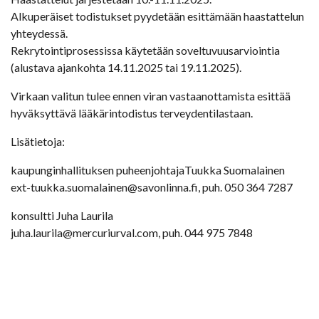
Alkuperäiset todistukset pyydetään esittämään haastattelun
yhteydessä.
Rekrytointiprosessissa käytetään soveltuvuusarviointia
(alustava ajankohta 14.11.2025 tai 19.11.2025).
Virkaan valitun tulee ennen viran vastaanottamista esittää
hyväksyttävä lääkärintodistus terveydentilastaan.
Lisätietoja:
kaupunginhallituksen puheenjohtajaTuukka Suomalainen
ext-tuukka.suomalainen@savonlinna.fi, puh. 050 364 7287
konsultti Juha Laurila
juha.laurila@mercuriurval.com, puh. 044 975 7848