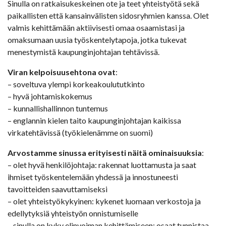
Sinulla on ratkaisukeskeinen ote ja teet yhteistyötä sekä
paikallisten että kansainvälisten sidosryhmien kanssa. Olet
valmis kehittämään aktiivisesti omaa osaamistasi ja
omaksumaan uusia työskentelytapoja, jotka tukevat
menestymistä kaupunginjohtajan tehtävissä.
Viran kelpoisuusehtona ovat
:
– soveltuva ylempi korkeakoulututkinto
– hyvä johtamiskokemus
– kunnallishallinnon tuntemus
– englannin kielen taito kaupunginjohtajan kaikissa
virkatehtävissä (työkielenämme on suomi)
Arvostamme sinussa erityisesti näitä ominaisuuksia
:
– olet hyvä henkilöjohtaja: rakennat luottamusta ja saat
ihmiset työskentelemään yhdessä ja innostuneesti
tavoitteiden saavuttamiseksi
– olet yhteistyökykyinen: kykenet luomaan verkostoja ja
edellytyksiä yhteistyön onnistumiselle
– sinulla on kyky elinvoiman kehittämiseen: osaat tunnistaa