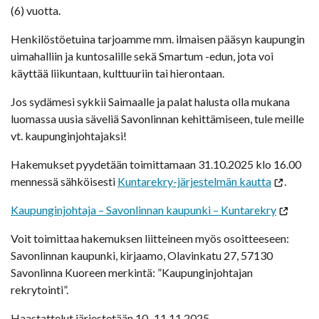
(6) vuotta.
Henkilöstöetuina tarjoamme mm. ilmaisen pääsyn kaupungin
uimahalliin ja kuntosalille sekä Smartum -edun, jota voi
käyttää liikuntaan, kulttuuriin tai hierontaan.
Jos sydämesi sykkii Saimaalle ja palat halusta olla mukana
luomassa uusia säveliä Savonlinnan kehittämiseen, tule meille
vt. kaupunginjohtajaksi!
Hakemukset pyydetään toimittamaan 31.10.2025 klo 16.00
mennessä sähköisesti
Kuntarekry-järjestelmän kautta
.
Kaupunginjohtaja – Savonlinnan kaupunki – Kuntarekry
Voit toimittaa hakemuksen liitteineen myös osoitteeseen:
Savonlinnan kaupunki, kirjaamo, Olavinkatu 27, 57130
Savonlinna Kuoreen merkintä: ”Kaupunginjohtajan
rekrytointi”.
Haastattelut järjestetään 10.-11.11.2025.