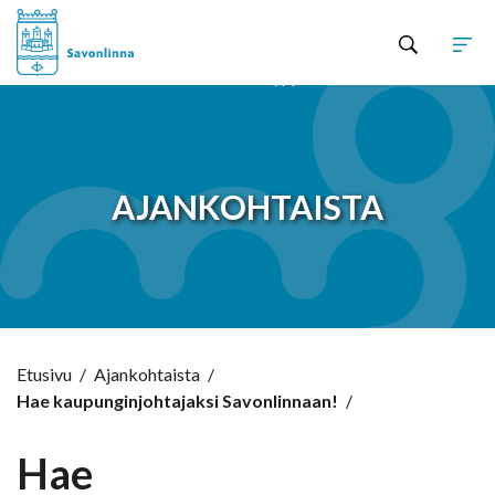
Hyppää sisältöön
AJANKOHTAISTA
Etusivu
/
Ajankohtaista
/
Hae kaupunginjohtajaksi Savonlinnaan!
/
Hae