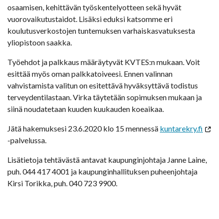
osaamisen, kehittävän työskentelyotteen sekä hyvät
vuorovaikutustaidot. Lisäksi eduksi katsomme eri
koulutusverkostojen tuntemuksen varhaiskasvatuksesta
yliopistoon saakka.
Työehdot ja palkkaus määräytyvät KVTES:n mukaan. Voit
esittää myös oman palkkatoiveesi. Ennen valinnan
vahvistamista valitun on esitettävä hyväksyttävä todistus
terveydentilastaan. Virka täytetään sopimuksen mukaan ja
siinä noudatetaan kuuden kuukauden koeaikaa.
Jätä hakemuksesi 23.6.2020 klo 15 mennessä
kuntarekry.fi
-palvelussa.
Lisätietoja tehtävästä antavat kaupunginjohtaja Janne Laine,
puh. 044 417 4001 ja kaupunginhallituksen puheenjohtaja
Kirsi Torikka, puh. 040 723 9900.