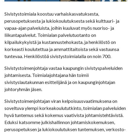
Sivistystoimiala koostuu varhaiskasvatuksesta,
perusopetuksesta ja lukiokoulutuksesta sekä kulttuuri- ja
vapaa-ajan palveluista, joihin kuuluvat myös nuoriso- ja
liikuntapalvelut. Toimialan palvelutuotanto on
kilpailukykyistä ja kustannustehokasta, ja henkilöstö on
korkeasti koulutettua ja ammattitaitoista sekä vastuunsa
tuntevaa. Henkilöstöä sivistystoimialalla on noin 700.
Sivistystoimenjohtaja vastaa kaupungin sivistyspalveluiden
johtamisesta. Toimialajohtajana hän toimii
sivistyslautakunnan esittelijänä ja on kaupunginjohtajan
johtoryhmän jäsen.
Sivistystoimenjohtajan viran kelpoisuusvaatimuksena on
soveltuva ylempi korkeakoulututkinto, toimialan palveluiden
hyvä tuntemus sekä kokemus vaativista johtamistehtävistä.
Eduksi katsomme julkishallinnon johtamiskokemuksen,
perusopetuksen ja lukiokoulutuksen tuntemuksen, verkosto-