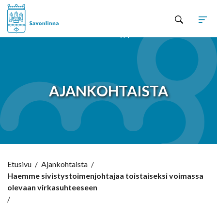
Hyppää sisältöön
AJANKOHTAISTA
Etusivu
/
Ajankohtaista
/
Haemme sivistystoimenjohtajaa toistaiseksi voimassa
olevaan virkasuhteeseen
/