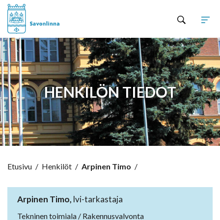
Hyppää sisältöön
HENKILÖN TIEDOT
Etusivu
/
Henkilöt
/
Arpinen Timo
/
Arpinen Timo,
lvi-tarkastaja
Tekninen toimiala / Rakennusvalvonta