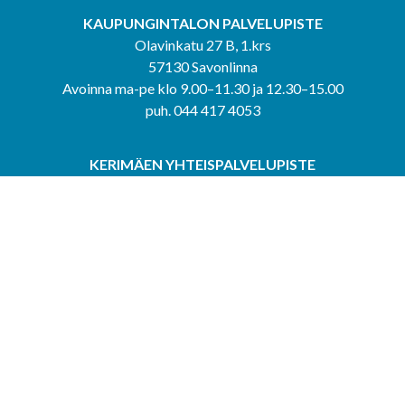
KAUPUNGINTALON PALVELUPISTE
Olavinkatu 27 B, 1.krs
57130 Savonlinna
Avoinna ma-pe klo 9.00–11.30 ja 12.30–15.00
puh. 044 417 4053
KERIMÄEN YHTEISPALVELUPISTE
Kerimäentie 6
58200 Kerimäki
Avoinna ke-to klo 9.00–12.00 ja 12.30–15.00.
PUNKAHARJUN YHTEISPALVELUPISTE
Kauppatie 20
58500 Punkaharju
Avoinna ma-ti klo 9.00–12.00 ja 12.30–15.30.
Saavutettavuusseloste