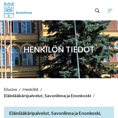
Hyppää sisältöön
HENKILÖN TIEDOT
Etusivu
/
Henkilöt
/
Eläinlääkäripalvelut, Savonlinna ja Enonkoski
/
Eläinlääkäripalvelut, Savonlinna ja Enonkoski,