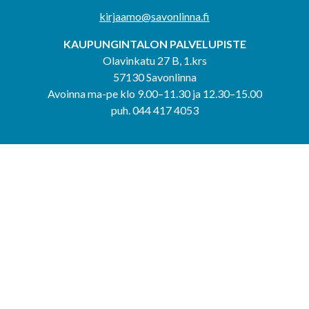
kirjaamo@savonlinna.fi
KAUPUNGINTALON PALVELUPISTE
Olavinkatu 27 B, 1.krs
57130 Savonlinna
Avoinna ma-pe klo 9.00–11.30 ja 12.30–15.00
puh. 044 417 4053
KERIMÄEN YHTEISPALVELUPISTE
Kerimäentie 6
58200 Kerimäki
Avoinna ke-to klo 9.00–12.00 ja 12.30–15.00.
PUNKAHARJUN YHTEISPALVELUPISTE
Kauppatie 20
58500 Punkaharju
Avoinna ma-ti klo 9.00–12.00 ja 12.30–15.30.