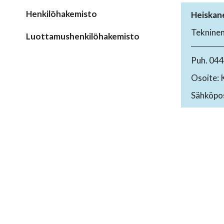
Henkilöhakemisto
Heiskane
Tekninen
Luottamushenkilöhakemisto
Puh. 04
Osoite: 
Sähköpos