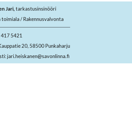
n Jari,
tarkastusinsinööri
 toimiala / Rakennusvalvonta
4 417 5421
Kauppatie 20, 58500 Punkaharju
ti: jari.heiskanen@savonlinna.fi