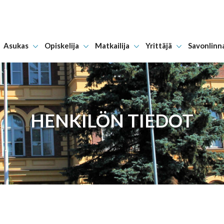
Asukas
Opiskelija
Matkailija
Yrittäjä
Savonlinn
Hyppää sisältöön
HENKILÖN TIEDOT