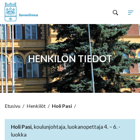
Hyppää sisältöön
HENKILÖN TIEDOT
Etusivu
/
Henkilöt
/
Holi Pasi
/
Holi Pasi,
koulunjohtaja, luokanopettaja 4. – 6. -
luokka