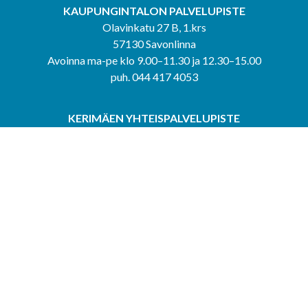
KAUPUNGINTALON PALVELUPISTE
Olavinkatu 27 B, 1.krs
57130 Savonlinna
Avoinna ma-pe klo 9.00–11.30 ja 12.30–15.00
puh. 044 417 4053
KERIMÄEN YHTEISPALVELUPISTE
Kerimäentie 6
58200 Kerimäki
Avoinna ke-to klo 9.00–12.00 ja 12.30–15.00.
PUNKAHARJUN YHTEISPALVELUPISTE
Kauppatie 20
58500 Punkaharju
Avoinna ma-ti klo 9.00–12.00 ja 12.30–15.30.
Saavutettavuusseloste