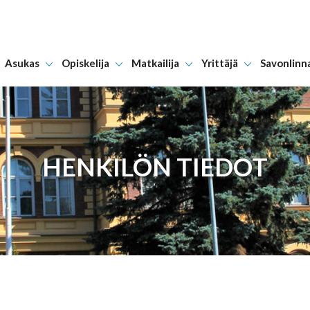
Asukas
Opiskelija
Matkailija
Yrittäjä
Savonlinn
Hyppää sisältöön
HENKILÖN TIEDOT