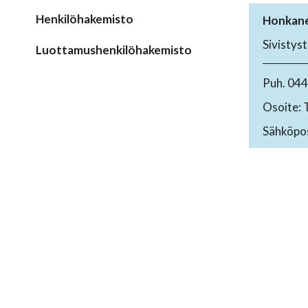
Henkilöhakemisto
Honkane
Sivistys
Luottamushenkilöhakemisto
Puh. 04
Osoite: 
Sähköpos