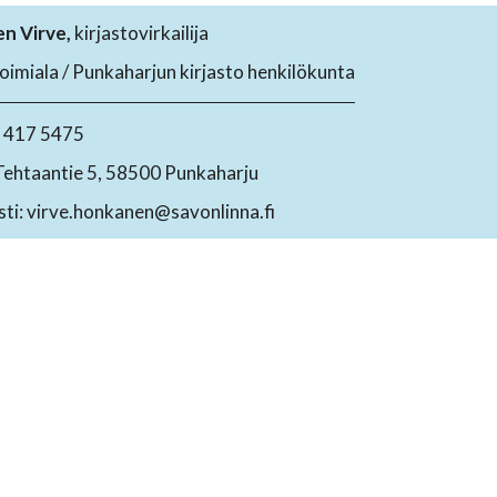
n Virve,
kirjastovirkailija
toimiala / Punkaharjun kirjasto henkilökunta
4 417 5475
Tehtaantie 5, 58500 Punkaharju
ti: virve.honkanen@savonlinna.fi