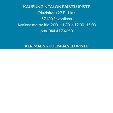
KAUPUNGINTALON PALVELUPISTE
Olavinkatu 27 B, 1.krs
57130 Savonlinna
Avoinna ma-pe klo 9.00–11.30 ja 12.30–15.00
puh. 044 417 4053
KERIMÄEN YHTEISPALVELUPISTE
Kerimäentie 6
58200 Kerimäki
Avoinna ke-to klo 9.00–12.00 ja 12.30–15.00.
PUNKAHARJUN YHTEISPALVELUPISTE
Kauppatie 20
58500 Punkaharju
Avoinna ma-ti klo 9.00–12.00 ja 12.30–15.30.
Saavutettavuusseloste