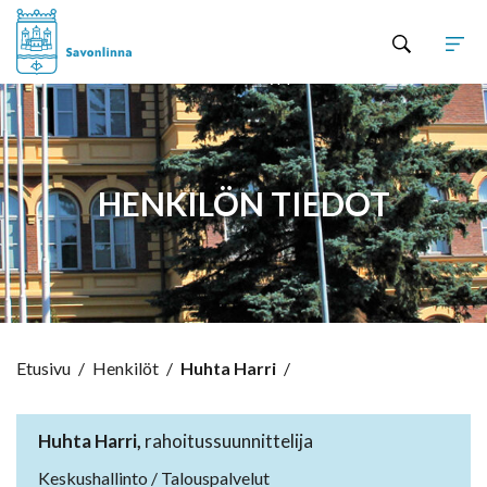
Hyppää sisältöön
HENKILÖN TIEDOT
Etusivu
/
Henkilöt
/
Huhta Harri
/
Huhta Harri,
rahoitussuunnittelija
Keskushallinto / Talouspalvelut