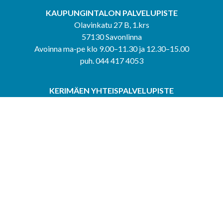
KAUPUNGINTALON PALVELUPISTE
Olavinkatu 27 B, 1.krs
57130 Savonlinna
Avoinna ma-pe klo 9.00–11.30 ja 12.30–15.00
puh. 044 417 4053
KERIMÄEN YHTEISPALVELUPISTE
Kerimäentie 6
58200 Kerimäki
Avoinna ke-to klo 9.00–12.00 ja 12.30–15.00.
PUNKAHARJUN YHTEISPALVELUPISTE
Kauppatie 20
58500 Punkaharju
Avoinna ma-ti klo 9.00–12.00 ja 12.30–15.30.
Saavutettavuusseloste