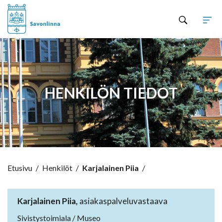
Hyppää sisältöön
HENKILÖN TIEDOT
Etusivu
/
Henkilöt
/
Karjalainen Piia
/
Karjalainen Piia,
asiakaspalveluvastaava
Sivistystoimiala / Museo