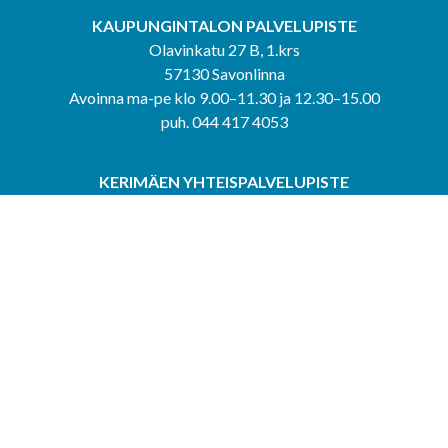
KAUPUNGINTALON PALVELUPISTE
Olavinkatu 27 B, 1.krs
57130 Savonlinna
Avoinna ma-pe klo 9.00–11.30 ja 12.30–15.00
puh. 044 417 4053
KERIMÄEN YHTEISPALVELUPISTE
Kerimäentie 6
58200 Kerimäki
Avoinna ke-to klo 9.00–12.00 ja 12.30–15.00.
PUNKAHARJUN YHTEISPALVELUPISTE
Kauppatie 20
58500 Punkaharju
Avoinna ma-ti klo 9.00–12.00 ja 12.30–15.30.
Saavutettavuusseloste