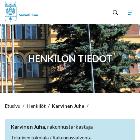
Hyppää sisältöön
HENKILÖN TIEDOT
Etusivu
/
Henkilöt
/
Karvinen Juha
/
Karvinen Juha,
rakennustarkastaja
Tekninen toimiala / Rakennusvalvonta