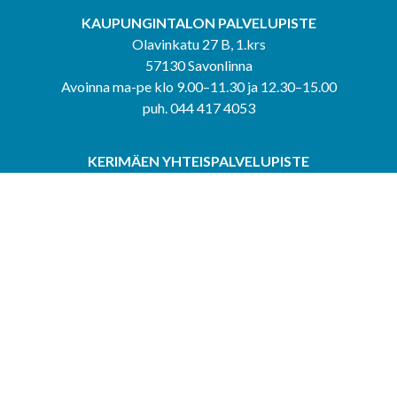
KAUPUNGINTALON PALVELUPISTE
Olavinkatu 27 B, 1.krs
57130 Savonlinna
Avoinna ma-pe klo 9.00–11.30 ja 12.30–15.00
puh. 044 417 4053
KERIMÄEN YHTEISPALVELUPISTE
Kerimäentie 6
58200 Kerimäki
Avoinna ke-to klo 9.00–12.00 ja 12.30–15.00.
PUNKAHARJUN YHTEISPALVELUPISTE
Kauppatie 20
58500 Punkaharju
Avoinna ma-ti klo 9.00–12.00 ja 12.30–15.30.
Saavutettavuusseloste