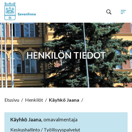
Hyppää sisältöön
HENKILÖN TIEDOT
Etusivu
/
Henkilöt
/
Käyhkö Jaana
/
Käyhkö Jaana,
omavalmentaja
Keskushallinto / Työllisyyspalvelut