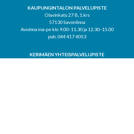
KAUPUNGINTALON PALVELUPISTE
Olavinkatu 27 B, 1.krs
57130 Savonlinna
Avoinna ma-pe klo 9.00–11.30 ja 12.30–15.00
puh. 044 417 4053
KERIMÄEN YHTEISPALVELUPISTE
Kerimäentie 6
58200 Kerimäki
Avoinna ke-to klo 9.00–12.00 ja 12.30–15.00.
PUNKAHARJUN YHTEISPALVELUPISTE
Kauppatie 20
58500 Punkaharju
Avoinna ma-ti klo 9.00–12.00 ja 12.30–15.30.
Saavutettavuusseloste