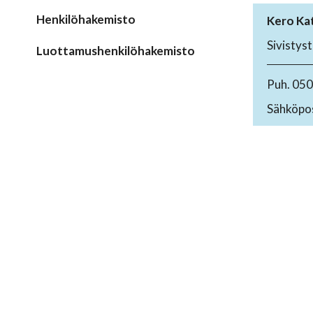
Henkilöhakemisto
Kero Kat
Sivistys
Luottamushenkilöhakemisto
Puh. 05
Sähköpos