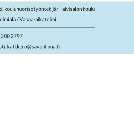
i,
koulunuorisotyöntekijä/ Talvisalon koulu
toimiala / Vapaa-aikatoimi
0 308 2797
ti: kati.kero@savonlinna.fi