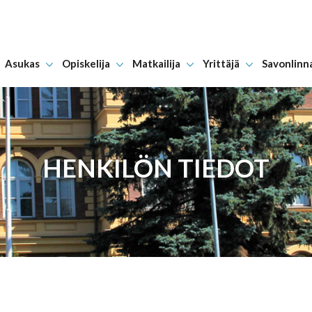
Asukas
Opiskelija
Matkailija
Yrittäjä
Savonlinn
Hyppää sisältöön
HENKILÖN TIEDOT