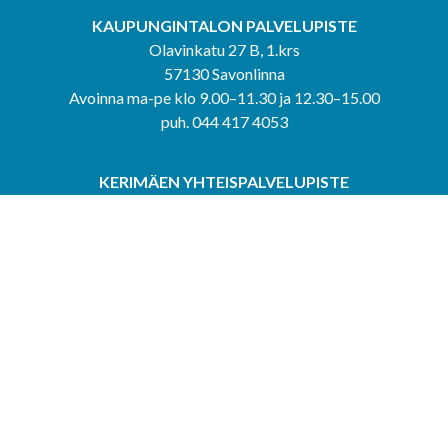
KAUPUNGINTALON PALVELUPISTE
Olavinkatu 27 B, 1.krs
57130 Savonlinna
Avoinna ma-pe klo 9.00–11.30 ja 12.30–15.00
puh. 044 417 4053
KERIMÄEN YHTEISPALVELUPISTE
Kerimäentie 6
58200 Kerimäki
Avoinna ke-to klo 9.00–12.00 ja 12.30–15.00.
PUNKAHARJUN YHTEISPALVELUPISTE
Kauppatie 20
58500 Punkaharju
Avoinna ma-ti klo 9.00–12.00 ja 12.30–15.30.
Saavutettavuusseloste