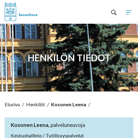
Hyppää sisältöön
HENKILÖN TIEDOT
Etusivu
/
Henkilöt
/
Kosonen Leena
/
Kosonen Leena,
palveluneuvoja
Keskushallinto / Työllisyyspalvelut